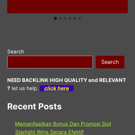
Search
Search
NEED BACKLINK HIGH QUALITY and RELEVANT
?
let us help.
click here
Recent Posts
Memanfaatkan Bonus Dan Promosi Slot
Starlight Wins Secara Efektif