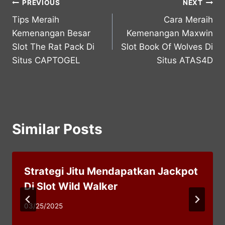
Post
PREVIOUS
NEXT
Tips Meraih
Cara Meraih
navigation
Kemenangan Besar
Kemenangan Maxwin
Slot The Rat Pack Di
Slot Book Of Wolves Di
Situs CAPTOGEL
Situs ATAS4D
Similar Posts
Strategi Jitu Mendapatkan Jackpot
Di Slot Wild Walker
03/25/2025