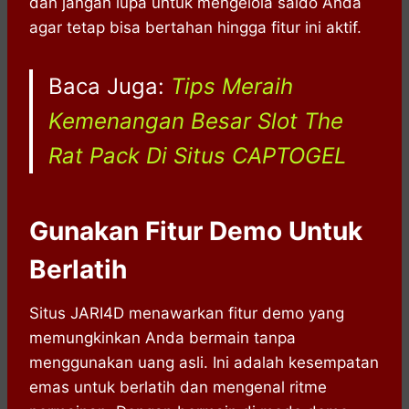
dan jangan lupa untuk mengelola saldo Anda
agar tetap bisa bertahan hingga fitur ini aktif.
Baca Juga:
Tips Meraih
Kemenangan Besar Slot The
Rat Pack Di Situs CAPTOGEL
Gunakan Fitur Demo Untuk
Berlatih
Situs JARI4D menawarkan fitur demo yang
memungkinkan Anda bermain tanpa
menggunakan uang asli. Ini adalah kesempatan
emas untuk berlatih dan mengenal ritme