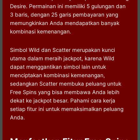
Desire. Permainan ini memiliki 5 gulungan dan
3 baris, dengan 25 garis pembayaran yang
memungkinkan Anda mendapatkan banyak
kombinasi kemenangan.
Simbol Wild dan Scatter merupakan kunci
utama dalam meraih jackpot, karena Wild
dapat menggantikan simbol lain untuk
menciptakan kombinasi kemenangan,
sedangkan Scatter membuka peluang untuk
Free Spins yang bisa membawa Anda lebih
dekat ke jackpot besar. Pahami cara kerja
setiap fitur ini untuk memaksimalkan peluang
Anda.