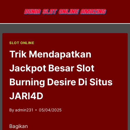
Skip
to
content
SLOT ONLINE
Trik Mendapatkan
Jackpot Besar Slot
Burning Desire Di Situs
JARI4D
By
admin231
05/04/2025
Bagikan