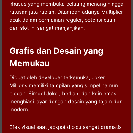
khusus yang membuka peluang menang hingga
ratusan juta rupiah. Ditambah adanya Multiplier
acak dalam permainan reguler, potensi cuan
dari slot ini sangat menjanjikan.
Grafis dan Desain yang
Memukau
Dibuat oleh developer terkemuka, Joker
Millions memiliki tampilan yang simpel namun
elegan. Simbol Joker, berlian, dan koin emas
menghiasi layar dengan desain yang tajam dan
modern.
Efek visual saat jackpot dipicu sangat dramatis