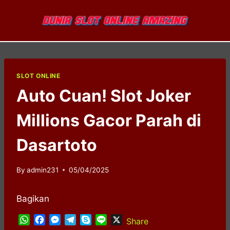
Skip
to
content
SLOT ONLINE
Auto Cuan! Slot Joker
Millions Gacor Parah di
Dasartoto
By
admin231
05/04/2025
Bagikan
W
F
M
T
S
L
X
Share