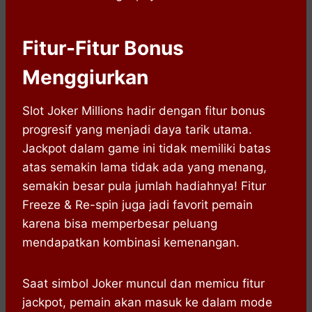
Fitur-Fitur Bonus
Menggiurkan
Slot Joker Millions hadir dengan fitur bonus
progresif yang menjadi daya tarik utama.
Jackpot dalam game ini tidak memiliki batas
atas semakin lama tidak ada yang menang,
semakin besar pula jumlah hadiahnya! Fitur
Freeze & Re-spin juga jadi favorit pemain
karena bisa memperbesar peluang
mendapatkan kombinasi kemenangan.
Saat simbol Joker muncul dan memicu fitur
jackpot, pemain akan masuk ke dalam mode