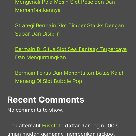
Mengenali Pola Mesin Slot Poseidon Dan
Memanfaatkannya
Strategi Bermain Slot Timber Stacks Dengan
Sabar Dan Disiplin
Bermain Di Situs Slot Sea Fantasy Terpercaya
Dan Menguntungkan
Bermain Fokus Dan Menentukan Batas Kalah
Menang Di Slot Bubble Pop
Recent Comments
No comments to show.
Link alternatif
Fusototo
daftar dan login 100%
aman mudah gampang memberikan jackpot