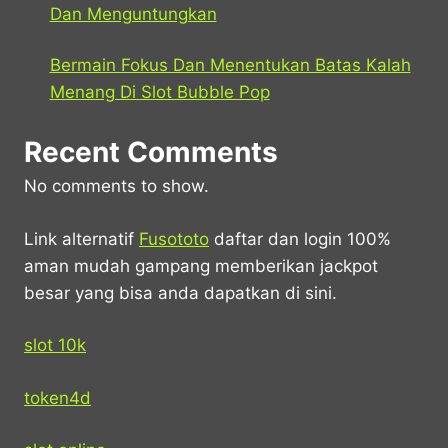
Dan Menguntungkan
Bermain Fokus Dan Menentukan Batas Kalah
Menang Di Slot Bubble Pop
Recent Comments
No comments to show.
Link alternatif
Fusototo
daftar dan login 100%
aman mudah gampang memberikan jackpot
besar yang bisa anda dapatkan di sini.
slot 10k
token4d