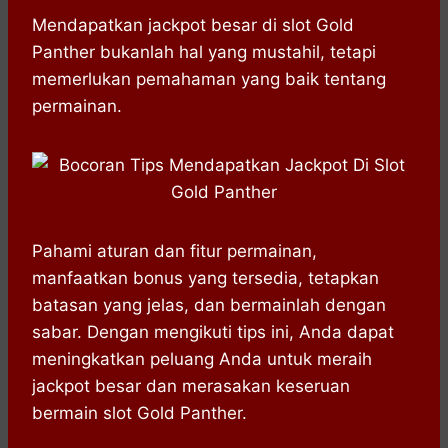
h
a
e
e
k
i
a
c
s
l
y
n
Mendapatkan jackpot besar di slot Gold
t
e
s
e
p
e
Panther bukanlah hal yang mustahil, tetapi
s
b
e
g
e
memerlukan pemahaman yang baik tentang
A
o
n
r
permainan.
p
o
g
a
p
k
e
m
r
Pahami aturan dan fitur permainan,
manfaatkan bonus yang tersedia, tetapkan
batasan yang jelas, dan bermainlah dengan
sabar. Dengan mengikuti tips ini, Anda dapat
meningkatkan peluang Anda untuk meraih
jackpot besar dan merasakan keseruan
bermain slot Gold Panther.