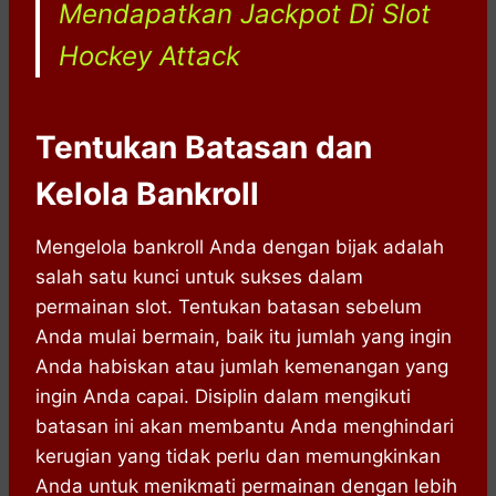
Mendapatkan Jackpot Di Slot
Hockey Attack
Tentukan Batasan dan
Kelola Bankroll
Mengelola bankroll Anda dengan bijak adalah
salah satu kunci untuk sukses dalam
permainan slot. Tentukan batasan sebelum
Anda mulai bermain, baik itu jumlah yang ingin
Anda habiskan atau jumlah kemenangan yang
ingin Anda capai. Disiplin dalam mengikuti
batasan ini akan membantu Anda menghindari
kerugian yang tidak perlu dan memungkinkan
Anda untuk menikmati permainan dengan lebih