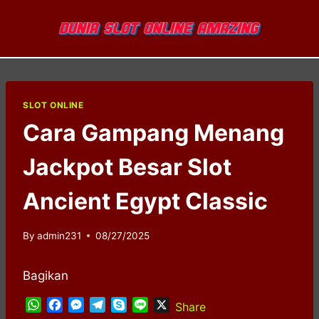
Skip
to
content
SLOT ONLINE
Cara Gampang Menang
Jackpot Besar Slot
Ancient Egypt Classic
By
admin231
08/27/2025
Bagikan
W
F
M
T
S
L
X
Share