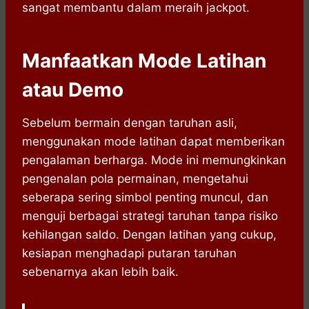
sangat membantu dalam meraih jackpot.
Manfaatkan Mode Latihan
atau Demo
Sebelum bermain dengan taruhan asli,
menggunakan mode latihan dapat memberikan
pengalaman berharga. Mode ini memungkinkan
pengenalan pola permainan, mengetahui
seberapa sering simbol penting muncul, dan
menguji berbagai strategi taruhan tanpa risiko
kehilangan saldo. Dengan latihan yang cukup,
kesiapan menghadapi putaran taruhan
sebenarnya akan lebih baik.