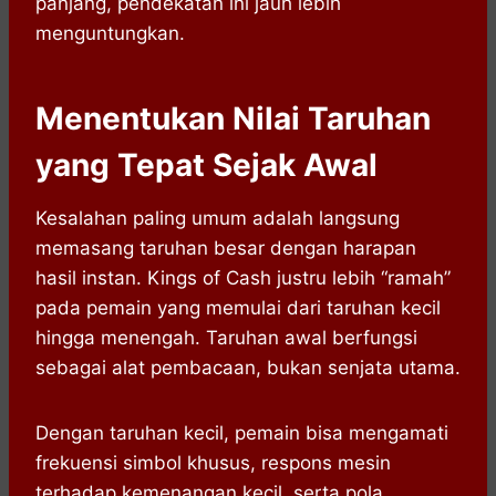
panjang, pendekatan ini jauh lebih
menguntungkan.
Menentukan Nilai Taruhan
yang Tepat Sejak Awal
Kesalahan paling umum adalah langsung
memasang taruhan besar dengan harapan
hasil instan. Kings of Cash justru lebih “ramah”
pada pemain yang memulai dari taruhan kecil
hingga menengah. Taruhan awal berfungsi
sebagai alat pembacaan, bukan senjata utama.
Dengan taruhan kecil, pemain bisa mengamati
frekuensi simbol khusus, respons mesin
terhadap kemenangan kecil, serta pola