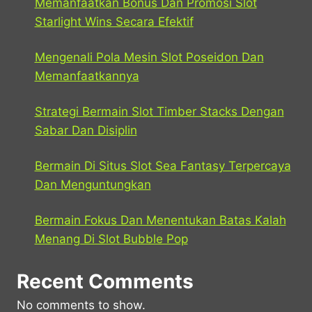
Memanfaatkan Bonus Dan Promosi Slot
Starlight Wins Secara Efektif
Mengenali Pola Mesin Slot Poseidon Dan
Memanfaatkannya
Strategi Bermain Slot Timber Stacks Dengan
Sabar Dan Disiplin
Bermain Di Situs Slot Sea Fantasy Terpercaya
Dan Menguntungkan
Bermain Fokus Dan Menentukan Batas Kalah
Menang Di Slot Bubble Pop
Recent Comments
No comments to show.