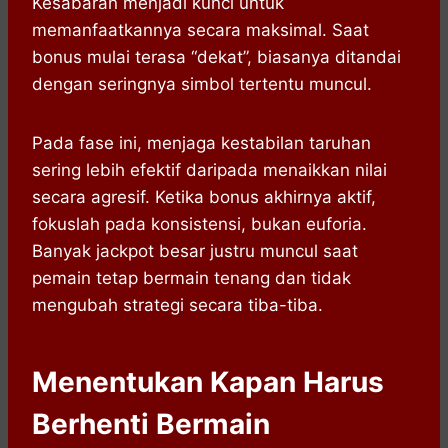
Kesabaran menjadi kunci untuk
memanfaatkannya secara maksimal. Saat
bonus mulai terasa “dekat”, biasanya ditandai
dengan seringnya simbol tertentu muncul.
Pada fase ini, menjaga kestabilan taruhan
sering lebih efektif daripada menaikkan nilai
secara agresif. Ketika bonus akhirnya aktif,
fokuslah pada konsistensi, bukan euforia.
Banyak jackpot besar justru muncul saat
pemain tetap bermain tenang dan tidak
mengubah strategi secara tiba-tiba.
Menentukan Kapan Harus
Berhenti Bermain