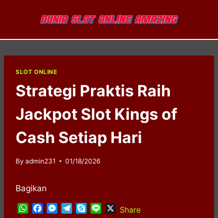
Skip
to
content
SLOT ONLINE
Strategi Praktis Raih
Jackpot Slot Kings of
Cash Setiap Hari
By
admin231
01/18/2026
Bagikan
W
F
M
T
S
L
X
Share