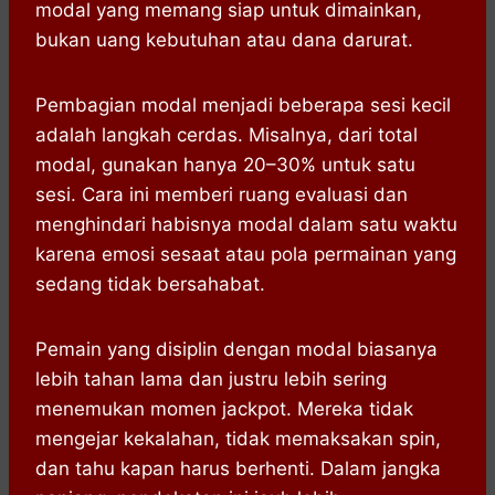
modal yang memang siap untuk dimainkan,
bukan uang kebutuhan atau dana darurat.
Pembagian modal menjadi beberapa sesi kecil
adalah langkah cerdas. Misalnya, dari total
modal, gunakan hanya 20–30% untuk satu
sesi. Cara ini memberi ruang evaluasi dan
menghindari habisnya modal dalam satu waktu
karena emosi sesaat atau pola permainan yang
sedang tidak bersahabat.
Pemain yang disiplin dengan modal biasanya
lebih tahan lama dan justru lebih sering
menemukan momen jackpot. Mereka tidak
mengejar kekalahan, tidak memaksakan spin,
dan tahu kapan harus berhenti. Dalam jangka