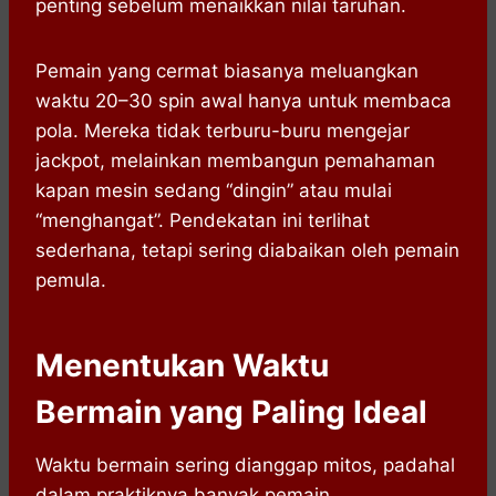
penting sebelum menaikkan nilai taruhan.
Pemain yang cermat biasanya meluangkan
waktu 20–30 spin awal hanya untuk membaca
pola. Mereka tidak terburu-buru mengejar
jackpot, melainkan membangun pemahaman
kapan mesin sedang “dingin” atau mulai
“menghangat”. Pendekatan ini terlihat
sederhana, tetapi sering diabaikan oleh pemain
pemula.
Menentukan Waktu
Bermain yang Paling Ideal
Waktu bermain sering dianggap mitos, padahal
dalam praktiknya banyak pemain