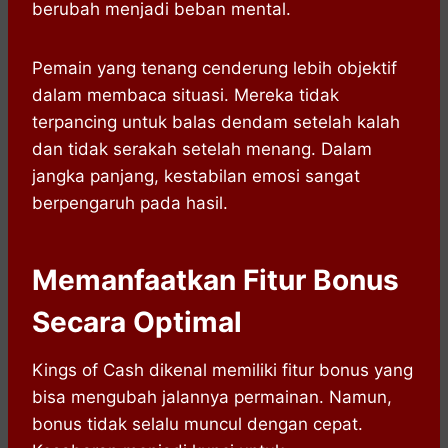
berubah menjadi beban mental.
Pemain yang tenang cenderung lebih objektif
dalam membaca situasi. Mereka tidak
terpancing untuk balas dendam setelah kalah
dan tidak serakah setelah menang. Dalam
jangka panjang, kestabilan emosi sangat
berpengaruh pada hasil.
Memanfaatkan Fitur Bonus
Secara Optimal
Kings of Cash dikenal memiliki fitur bonus yang
bisa mengubah jalannya permainan. Namun,
bonus tidak selalu muncul dengan cepat.