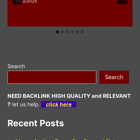
11/13/2025
Search
Search
NEED BACKLINK HIGH QUALITY and RELEVANT
?
let us help.
click here
Recent Posts