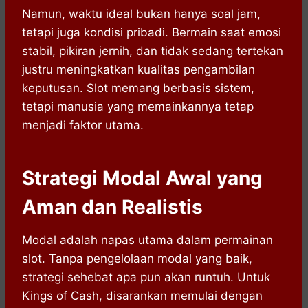
Namun, waktu ideal bukan hanya soal jam,
tetapi juga kondisi pribadi. Bermain saat emosi
stabil, pikiran jernih, dan tidak sedang tertekan
justru meningkatkan kualitas pengambilan
keputusan. Slot memang berbasis sistem,
tetapi manusia yang memainkannya tetap
menjadi faktor utama.
Strategi Modal Awal yang
Aman dan Realistis
Modal adalah napas utama dalam permainan
slot. Tanpa pengelolaan modal yang baik,
strategi sehebat apa pun akan runtuh. Untuk
Kings of Cash, disarankan memulai dengan