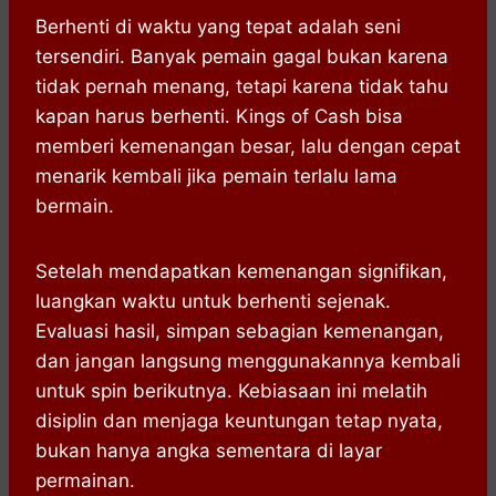
Berhenti di waktu yang tepat adalah seni
tersendiri. Banyak pemain gagal bukan karena
tidak pernah menang, tetapi karena tidak tahu
kapan harus berhenti. Kings of Cash bisa
memberi kemenangan besar, lalu dengan cepat
menarik kembali jika pemain terlalu lama
bermain.
Setelah mendapatkan kemenangan signifikan,
luangkan waktu untuk berhenti sejenak.
Evaluasi hasil, simpan sebagian kemenangan,
dan jangan langsung menggunakannya kembali
untuk spin berikutnya. Kebiasaan ini melatih
disiplin dan menjaga keuntungan tetap nyata,
bukan hanya angka sementara di layar
permainan.