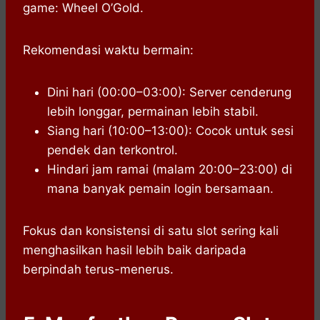
game: Wheel O’Gold.
Rekomendasi waktu bermain:
Dini hari (00:00–03:00): Server cenderung
lebih longgar, permainan lebih stabil.
Siang hari (10:00–13:00): Cocok untuk sesi
pendek dan terkontrol.
Hindari jam ramai (malam 20:00–23:00) di
mana banyak pemain login bersamaan.
Fokus dan konsistensi di satu slot sering kali
menghasilkan hasil lebih baik daripada
berpindah terus-menerus.