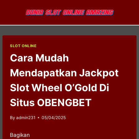
Skip
to
content
SLOT ONLINE
Cara Mudah
Mendapatkan Jackpot
Slot Wheel O’Gold Di
Situs OBENGBET
By
admin231
05/04/2025
Bagikan