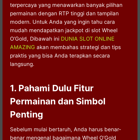
terpercaya yang menawarkan banyak pilihan
permainan dengan RTP tinggi dan tampilan
modern. Untuk Anda yang ingin tahu cara
mudah mendapatkan jackpot di slot Wheel
O’Gold, Dibawah ini
DUNIA SLOT ONLINE
AMAZING
akan membahas strategi dan tips
praktis yang bisa Anda terapkan secara
langsung.
1. Pahami Dulu Fitur
Permainan dan Simbol
Penting
Sebelum mulai bertaruh, Anda harus benar-
benar mengenal bagaimana Wheel O’Gold