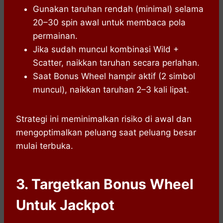
Gunakan taruhan rendah (minimal) selama
20–30 spin awal untuk membaca pola
permainan.
Jika sudah muncul kombinasi Wild +
Scatter, naikkan taruhan secara perlahan.
Saat Bonus Wheel hampir aktif (2 simbol
muncul), naikkan taruhan 2–3 kali lipat.
Strategi ini meminimalkan risiko di awal dan
mengoptimalkan peluang saat peluang besar
mulai terbuka.
3. Targetkan Bonus Wheel
Untuk Jackpot