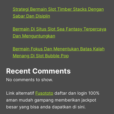
Strategi Bermain Slot Timber Stacks Dengan
Sabar Dan Disiplin
Bermain Di Situs Slot Sea Fantasy Terpercaya
Dan Menguntungkan
Bermain Fokus Dan Menentukan Batas Kalah
Menang Di Slot Bubble Pop
Recent Comments
No comments to show.
Link alternatif
Fusototo
daftar dan login 100%
aman mudah gampang memberikan jackpot
besar yang bisa anda dapatkan di sini.