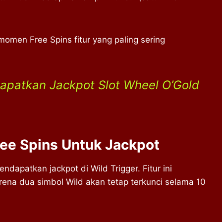
omen Free Spins fitur yang paling sering
patkan Jackpot Slot Wheel O’Gold
ree Spins Untuk Jackpot
dapatkan jackpot di Wild Trigger. Fitur ini
rena dua simbol Wild akan tetap terkunci selama 10