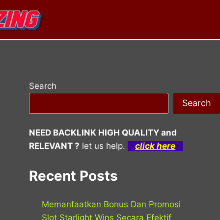
Search
Search
NEED BACKLINK HIGH QUALITY and
RELEVANT ?
let us help.
click here
Recent Posts
Memanfaatkan Bonus Dan Promosi
Slot Starlight Wins Secara Efektif