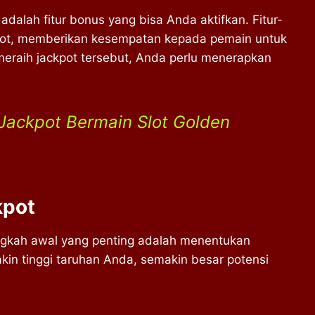
adalah fitur bonus yang bisa Anda aktifkan. Fitur-
jackpot, memberikan kesempatan kepada pemain untuk
raih jackpot tersebut, Anda perlu menerapkan
h Jackpot Bermain Slot Golden
kpot
ngkah awal yang penting adalah menentukan
kin tinggi taruhan Anda, semakin besar potensi