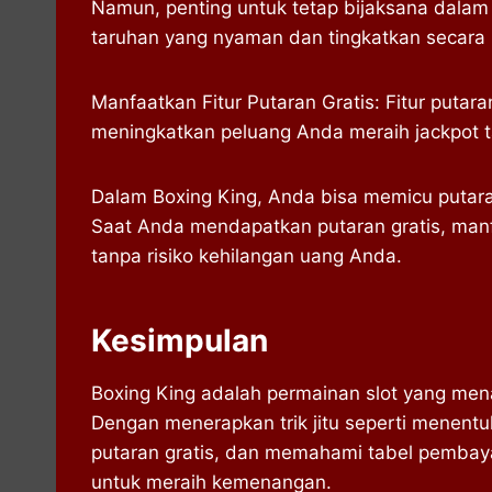
Namun, penting untuk tetap bijaksana dalam
taruhan yang nyaman dan tingkatkan secara 
Manfaatkan Fitur Putaran Gratis: Fitur putara
meningkatkan peluang Anda meraih jackpot 
Dalam Boxing King, Anda bisa memicu putar
Saat Anda mendapatkan putaran gratis, man
tanpa risiko kehilangan uang Anda.
Kesimpulan
Boxing King adalah permainan slot yang men
Dengan menerapkan trik jitu seperti menentu
putaran gratis, dan memahami tabel pemba
untuk meraih kemenangan.