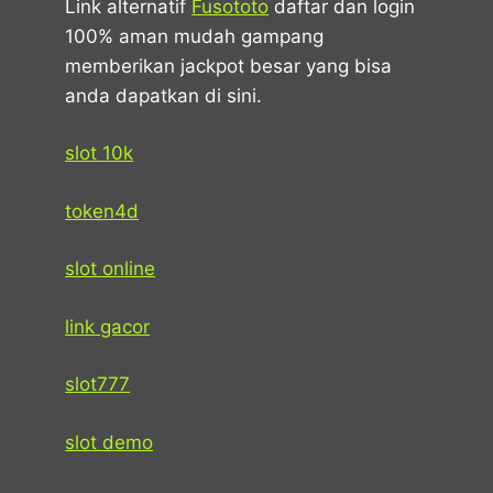
Link alternatif
Fusototo
daftar dan login
100% aman mudah gampang
memberikan jackpot besar yang bisa
anda dapatkan di sini.
slot 10k
token4d
slot online
link gacor
slot777
slot demo