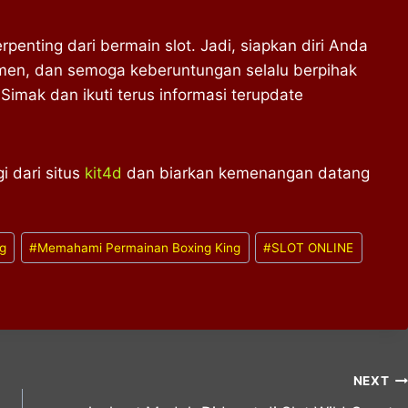
enting dari bermain slot. Jadi, siapkan diri Anda
momen, dan semoga keberuntungan selalu berpihak
Simak dan ikuti terus informasi terupdate
i dari situs
kit4d
dan biarkan kemenangan datang
ng
#
Memahami Permainan Boxing King
#
SLOT ONLINE
NEXT