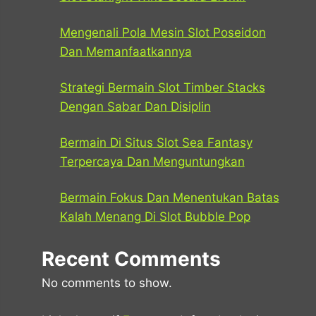
Mengenali Pola Mesin Slot Poseidon
Dan Memanfaatkannya
Strategi Bermain Slot Timber Stacks
Dengan Sabar Dan Disiplin
Bermain Di Situs Slot Sea Fantasy
Terpercaya Dan Menguntungkan
Bermain Fokus Dan Menentukan Batas
Kalah Menang Di Slot Bubble Pop
Recent Comments
No comments to show.