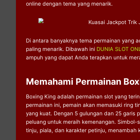
t
e
s
e
p
e
online dengan tema yang menarik.
s
b
e
g
e
A
o
n
r
p
o
g
a
p
k
e
m
r
Di antara banyaknya tema permainan yang ad
paling menarik. Dibawah ini
DUNIA SLOT ON
ampuh yang dapat Anda terapkan untuk mera
Memahami Permainan Boxi
Boxing King adalah permainan slot yang terins
permainan ini, pemain akan memasuki ring ti
yang kuat. Dengan 5 gulungan dan 25 garis
peluang untuk meraih kemenangan. Simbol-s
tinju, piala, dan karakter petinju, menambah