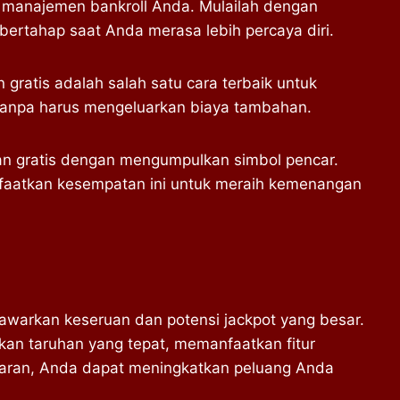
 manajemen bankroll Anda. Mulailah dengan
bertahap saat Anda merasa lebih percaya diri.
n gratis adalah salah satu cara terbaik untuk
tanpa harus mengeluarkan biaya tambahan.
an gratis dengan mengumpulkan simbol pencar.
faatkan kesempatan ini untuk meraih kemenangan
awarkan keseruan dan potensi jackpot yang besar.
kan taruhan yang tepat, memanfaatkan fitur
yaran, Anda dapat meningkatkan peluang Anda