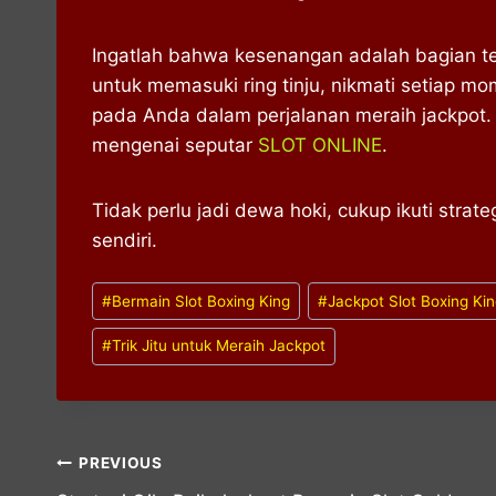
Ingatlah bahwa kesenangan adalah bagian terp
untuk memasuki ring tinju, nikmati setiap 
pada Anda dalam perjalanan meraih jackpot. 
mengenai seputar
SLOT ONLINE
.
Tidak perlu jadi dewa hoki, cukup ikuti strateg
sendiri.
Post
#
Bermain Slot Boxing King
#
Jackpot Slot Boxing Ki
Tags:
#
Trik Jitu untuk Meraih Jackpot
Post
PREVIOUS