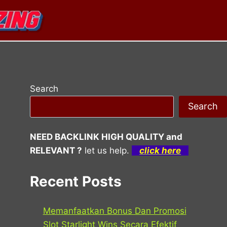
Search
Search
NEED BACKLINK HIGH QUALITY and
RELEVANT ?
let us help.
click here
Recent Posts
Memanfaatkan Bonus Dan Promosi
Slot Starlight Wins Secara Efektif