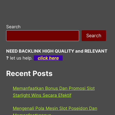
Search
Search
NEED BACKLINK HIGH QUALITY and RELEVANT
?
let us help.
click here
Recent Posts
Memanfaatkan Bonus Dan Promosi Slot
Starlight Wins Secara Efektif
Mengenali Pola Mesin Slot Poseidon Dan