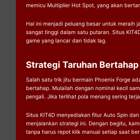
memicu Multiplier Hot Spot, yang akan berta
Hal ini menjadi peluang besar untuk meraih 
sangat tinggi dalam satu putaran. Situs KIT4
game yang lancar dan tidak lag.
Strategi Taruhan Bertahap 
Salah satu trik jitu bermain Phoenix Forge 
bertahap. Mulailah dengan nominal kecil sa
pengali. Jika terlihat pola menang sering terj
Situs KIT4D menyediakan fitur Auto Spin 
menjalankan strategi ini. Dengan begitu, k
tanpa harus repot klik manual setiap saat be