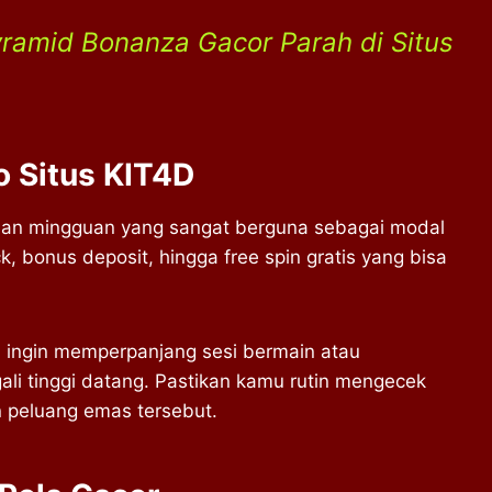
yramid Bonanza Gacor Parah di Situs
 Situs KIT4D
 dan mingguan yang sangat berguna sebagai modal
bonus deposit, hingga free spin gratis yang bisa
 ingin memperpanjang sesi bermain atau
li tinggi datang. Pastikan kamu rutin mengecek
 peluang emas tersebut.