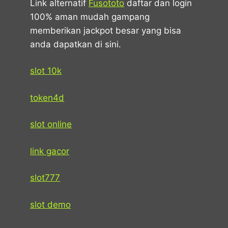
Link alternatif
Fusototo
daftar dan login
100% aman mudah gampang
memberikan jackpot besar yang bisa
anda dapatkan di sini.
slot 10k
token4d
slot online
link gacor
slot777
slot demo