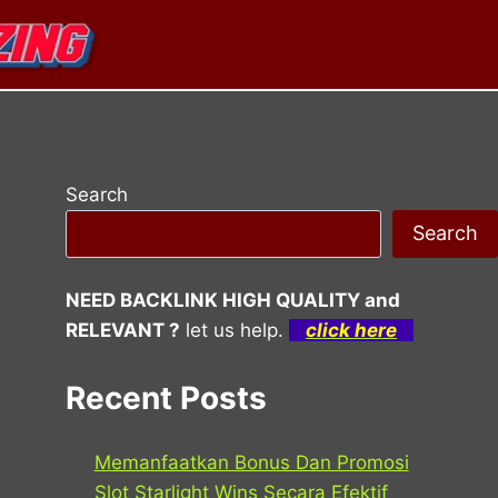
Search
Search
NEED BACKLINK HIGH QUALITY and
RELEVANT ?
let us help.
click here
Recent Posts
Memanfaatkan Bonus Dan Promosi
Slot Starlight Wins Secara Efektif