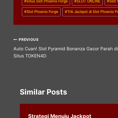
#
Situs Slot Phoenix Forge
#
SLOT ONLINE
#
Slot
Tags:
#
Slot Phoenix Forge
#
Trik Jackpot di Slot Phoenix F
Post
PREVIOUS
Auto Cuan! Slot Pyramid Bonanza Gacor Parah di
navigation
Situs TOKEN4D
Similar Posts
Strategi Menuju Jackpot