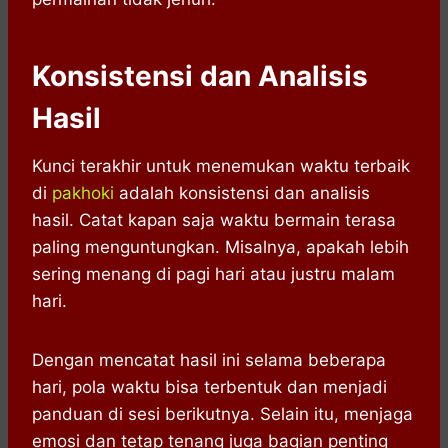
Konsistensi dan Analisis
Hasil
Kunci terakhir untuk menemukan waktu terbaik
di
pakhoki
adalah konsistensi dan analisis
hasil. Catat kapan saja waktu bermain terasa
paling menguntungkan. Misalnya, apakah lebih
sering menang di pagi hari atau justru malam
hari.
Dengan mencatat hasil ini selama beberapa
hari, pola waktu bisa terbentuk dan menjadi
panduan di sesi berikutnya. Selain itu, menjaga
emosi dan tetap tenang juga bagian penting