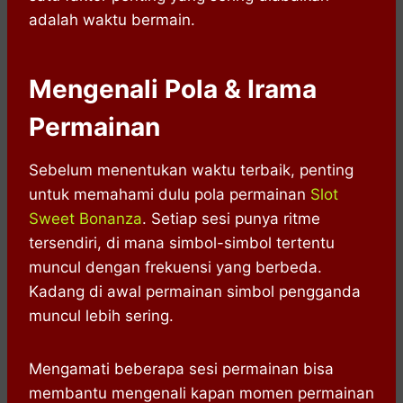
adalah waktu bermain.
Mengenali Pola & Irama
Permainan
Sebelum menentukan waktu terbaik, penting
untuk memahami dulu pola permainan
Slot
Sweet Bonanza
. Setiap sesi punya ritme
tersendiri, di mana simbol-simbol tertentu
muncul dengan frekuensi yang berbeda.
Kadang di awal permainan simbol pengganda
muncul lebih sering.
Mengamati beberapa sesi permainan bisa
membantu mengenali kapan momen permainan