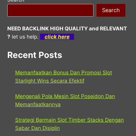
Search
NEED BACKLINK HIGH QUALITY and RELEVANT
?
let us help.
click here
Recent Posts
Memanfaatkan Bonus Dan Promosi Slot
Starlight Wins Secara Efektif
Mengenali Pola Mesin Slot Poseidon Dan
Memanfaatkannya
Strategi Bermain Slot Timber Stacks Dengan
Sabar Dan Disiplin