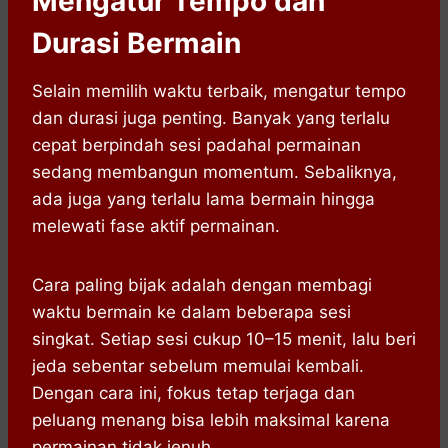
Mengatur Tempo dan
Durasi Bermain
Selain memilih waktu terbaik, mengatur tempo
dan durasi juga penting. Banyak yang terlalu
cepat berpindah sesi padahal permainan
sedang membangun momentum. Sebaliknya,
ada juga yang terlalu lama bermain hingga
melewati fase aktif permainan.
Cara paling bijak adalah dengan membagi
waktu bermain ke dalam beberapa sesi
singkat. Setiap sesi cukup 10–15 menit, lalu beri
jeda sebentar sebelum memulai kembali.
Dengan cara ini, fokus tetap terjaga dan
peluang menang bisa lebih maksimal karena
permainan tidak jenuh.