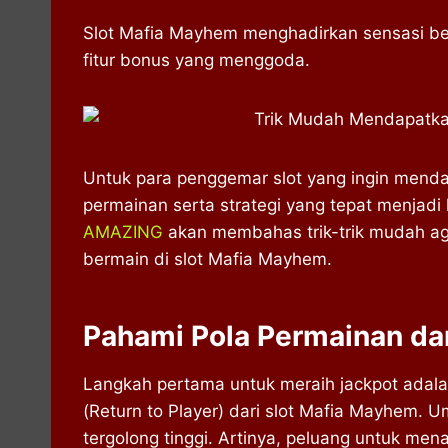
h
a
e
e
k
i
a
c
s
l
y
n
Slot Mafia Mayhem menghadirkan sensasi be
t
e
s
e
p
e
fitur bonus yang menggoda.
s
b
e
g
e
A
o
n
r
p
o
g
a
p
k
e
m
r
Untuk para penggemar slot yang ingin men
permainan serta strategi yang tepat menjadi 
AMAZING
akan membahas trik-trik mudah a
bermain di slot Mafia Mayhem.
Pahami Pola Permainan da
Langkah pertama untuk meraih jackpot adala
(Return to Player) dari slot Mafia Mayhem. 
tergolong tinggi. Artinya, peluang untuk men