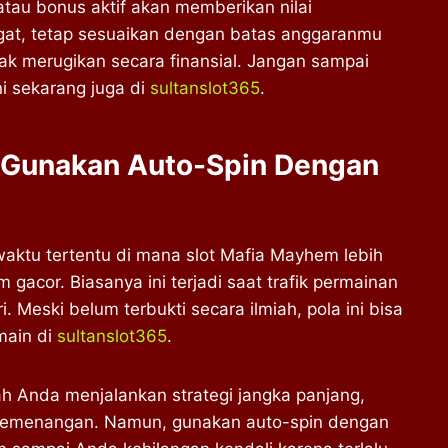
n atau bonus aktif akan memberikan nilai
ngat, tetap sesuaikan dengan batas anggaranmu
k merugikan secara finansial.
Jangan sampai
i sekarang juga di
sultanslot365
.
 Gunakan Auto-Spin Dengan
ktu tertentu di mana slot Mafia Mayhem lebih
 gacor. Biasanya ini terjadi saat trafik permainan
i. Meski belum terbukti secara ilmiah, pola ini bisa
main di
sultanslot365
.
ah Anda menjalankan strategi jangka panjang,
la kemenangan. Namun, gunakan auto-spin dengan