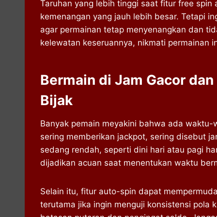
Taruhan yang lebih tinggi saat fitur free spi
kemenangan yang jauh lebih besar. Tetapi i
agar permainan tetap menyenangkan dan tida
kelewatan keseruannya, nikmati permainan in
Bermain di Jam Gacor dan
Bijak
Banyak pemain meyakini bahwa ada waktu-wa
sering memberikan jackpot, sering disebut jam
sedang rendah, seperti dini hari atau pagi har
dijadikan acuan saat menentukan waktu ber
Selain itu, fitur auto-spin dapat mempermud
terutama jika ingin menguji konsistensi po