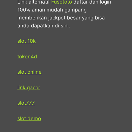
Link alternatif
Fusototo
daftar dan login
100% aman mudah gampang
memberikan jackpot besar yang bisa
anda dapatkan di sini.
slot 10k
token4d
slot online
link gacor
slot777
slot demo