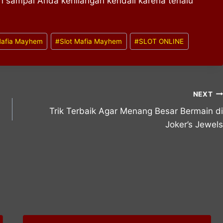
 sampai Anda kehilangan kendali karena terlalu
 Mafia Mayhem
#
Slot Mafia Mayhem
#
SLOT ONLINE
NEXT
Trik Terbaik Agar Menang Besar Bermain di
Joker’s Jewels