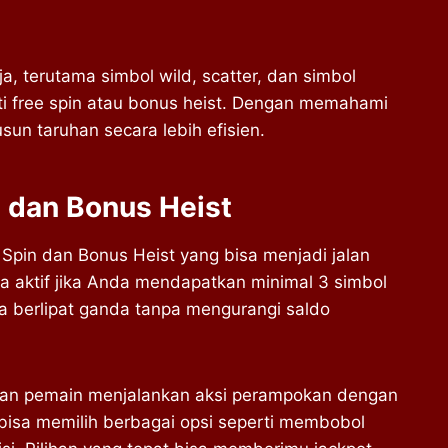
, terutama simbol wild, scatter, dan simbol
ti free spin atau bonus heist. Dengan memahami
un taruhan secara lebih efisien.
n dan Bonus Heist
 Spin dan Bonus Heist yang bisa menjadi jalan
nya aktif jika Anda mendapatkan minimal 3 simbol
a berlipat ganda tanpa mengurangi saldo
nkan pemain menjalankan aksi perampokan dengan
bisa memilih berbagai opsi seperti membobol