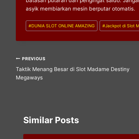
batasan putaran dan pengingat saldo. Jangan
asyik membiarkan mesin berputar otomatis.
Post
#
DUNIA SLOT ONLINE AMAZING
#
Jackpot di Slot
Tags:
Post
PREVIOUS
Taktik Menang Besar di Slot Madame Destiny
navigation
Megaways
Similar Posts