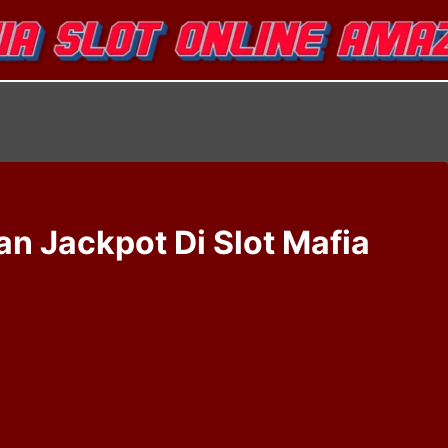
n Jackpot Di Slot Mafia