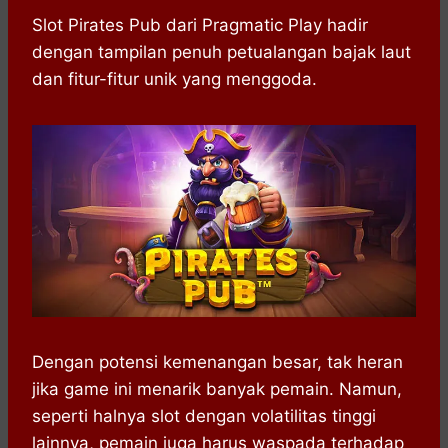
h
a
e
e
k
i
a
c
s
l
y
n
Slot Pirates Pub dari Pragmatic Play hadir
t
e
s
e
p
e
dengan tampilan penuh petualangan bajak laut
s
b
e
g
e
dan fitur-fitur unik yang menggoda.
A
o
n
r
p
o
g
a
p
k
e
m
r
Dengan potensi kemenangan besar, tak heran
jika game ini menarik banyak pemain. Namun,
seperti halnya slot dengan volatilitas tinggi
lainnya, pemain juga harus waspada terhadap