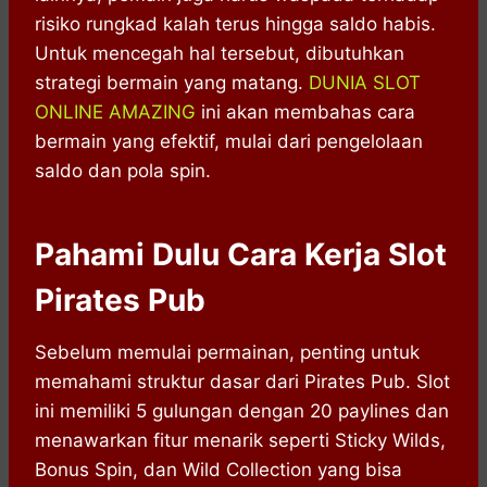
risiko rungkad kalah terus hingga saldo habis.
Untuk mencegah hal tersebut, dibutuhkan
strategi bermain yang matang.
DUNIA SLOT
ONLINE AMAZING
ini akan membahas cara
bermain yang efektif, mulai dari pengelolaan
saldo dan pola spin.
Pahami Dulu Cara Kerja Slot
Pirates Pub
Sebelum memulai permainan, penting untuk
memahami struktur dasar dari Pirates Pub. Slot
ini memiliki 5 gulungan dengan 20 paylines dan
menawarkan fitur menarik seperti Sticky Wilds,
Bonus Spin, dan Wild Collection yang bisa