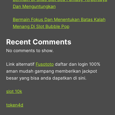
Dan Menguntungkan
Bermain Fokus Dan Menentukan Batas Kalah
Menang Di Slot Bubble Pop
Recent Comments
No comments to show.
Link alternatif
Fusototo
daftar dan login 100%
aman mudah gampang memberikan jackpot
besar yang bisa anda dapatkan di sini.
slot 10k
token4d