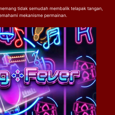
 memang tidak semudah membalik telapak tangan,
i memahami mekanisme permainan.