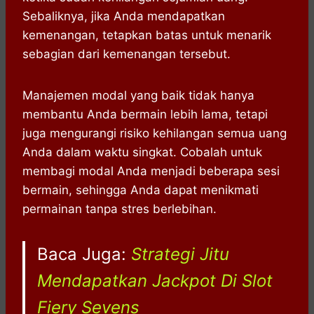
Sebaliknya, jika Anda mendapatkan
kemenangan, tetapkan batas untuk menarik
sebagian dari kemenangan tersebut.
Manajemen modal yang baik tidak hanya
membantu Anda bermain lebih lama, tetapi
juga mengurangi risiko kehilangan semua uang
Anda dalam waktu singkat. Cobalah untuk
membagi modal Anda menjadi beberapa sesi
bermain, sehingga Anda dapat menikmati
permainan tanpa stres berlebihan.
Baca Juga:
Strategi Jitu
Mendapatkan Jackpot Di Slot
Fiery Sevens