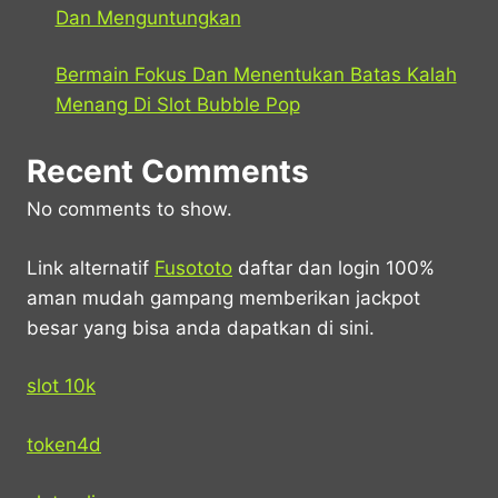
Dan Menguntungkan
Bermain Fokus Dan Menentukan Batas Kalah
Menang Di Slot Bubble Pop
Recent Comments
No comments to show.
Link alternatif
Fusototo
daftar dan login 100%
aman mudah gampang memberikan jackpot
besar yang bisa anda dapatkan di sini.
slot 10k
token4d