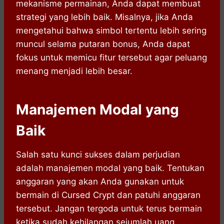
mekanisme permainan, Anda dapat membuat
strategi yang lebih baik. Misalnya, jika Anda
mengetahui bahwa simbol tertentu lebih sering
muncul selama putaran bonus, Anda dapat
fokus untuk memicu fitur tersebut agar peluang
menang menjadi lebih besar.
Manajemen Modal yang
Baik
Salah satu kunci sukses dalam perjudian
adalah manajemen modal yang baik. Tentukan
anggaran yang akan Anda gunakan untuk
bermain di Cursed Crypt dan patuhi anggaran
tersebut. Jangan tergoda untuk terus bermain
ketika sudah kehilangan sejumlah uang.