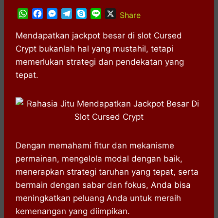
W
F
M
T
S
L
X
Share
h
a
e
e
k
i
a
c
s
l
y
n
Mendapatkan jackpot besar di slot Cursed
t
e
s
e
p
e
Crypt bukanlah hal yang mustahil, tetapi
s
b
e
g
e
memerlukan strategi dan pendekatan yang
A
o
n
r
tepat.
p
o
g
a
p
k
e
m
r
Dengan memahami fitur dan mekanisme
permainan, mengelola modal dengan baik,
menerapkan strategi taruhan yang tepat, serta
bermain dengan sabar dan fokus, Anda bisa
meningkatkan peluang Anda untuk meraih
kemenangan yang diimpikan.