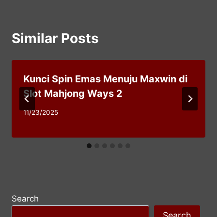
Similar Posts
Kunci Spin Emas Menuju Maxwin di
Slot Mahjong Ways 2
11/23/2025
Search
Search