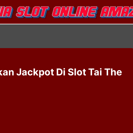
n Jackpot Di Slot Tai The