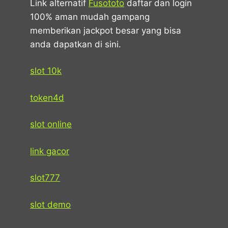
Link alternatif
Fusototo
daftar dan login
100% aman mudah gampang
memberikan jackpot besar yang bisa
anda dapatkan di sini.
slot 10k
token4d
slot online
link gacor
slot777
slot demo