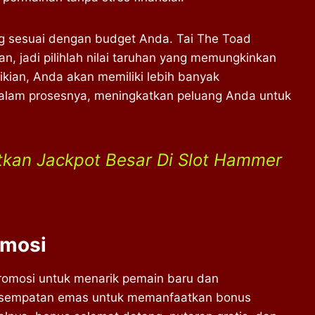
ang sesuai dengan budget Anda. Tai The Toad
n, jadi pilihlah nilai taruhan yang memungkinkan
kian, Anda akan memiliki lebih banyak
alam prosesnya, meningkatkan peluang Anda untuk
tkan Jackpot Besar Di Slot Hammer
omosi
romosi untuk menarik pemain baru dan
kesempatan emas untuk memanfaatkan bonus