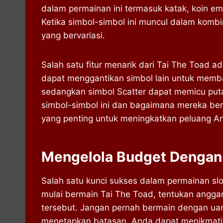
dalam permainan ini termasuk katak, koin em
Ketika simbol-simbol ini muncul dalam komb
yang bervariasi.
Salah satu fitur menarik dari Tai The Toad a
dapat menggantikan simbol lain untuk mem
sedangkan simbol Scatter dapat memicu put
simbol-simbol ini dan bagaimana mereka ber
yang penting untuk meningkatkan peluang A
Mengelola Budget Dengan 
Salah satu kunci sukses dalam permainan sl
mulai bermain Tai The Toad, tentukan angg
tersebut. Jangan pernah bermain dengan uan
menetapkan batasan, Anda dapat menikmati p