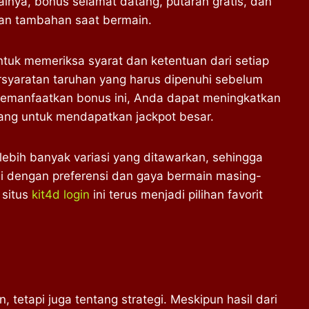
lnya, bonus selamat datang, putaran gratis, dan
an tambahan saat bermain.
untuk memeriksa syarat dan ketentuan dari setiap
syaratan taruhan yang harus dipenuhi sebelum
manfaatkan bonus ini, Anda dapat meningkatkan
ng untuk mendapatkan jackpot besar.
lebih banyak variasi yang ditawarkan, sehingga
i dengan preferensi dan gaya bermain masing-
 situs
kit4d login
ini terus menjadi pilihan favorit
 tetapi juga tentang strategi. Meskipun hasil dari