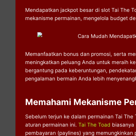
h
a
e
e
k
i
a
c
s
l
y
n
Mendapatkan jackpot besar di slot Tai The 
t
e
s
e
p
e
mekanisme permainan, mengelola budget den
s
b
e
g
e
A
o
n
r
p
o
g
a
p
k
e
m
r
Memanfaatkan bonus dan promosi, serta men
meningkatkan peluang Anda untuk meraih ke
bergantung pada keberuntungan, pendekata
pengalaman bermain Anda lebih menyenang
Memahami Mekanisme Pe
Sebelum terjun ke dalam permainan Tai Th
aturan permainan ini.
Tai The Toad
biasanya 
pembayaran (paylines) yang memungkinkan 