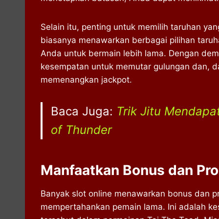
Selain itu, penting untuk memilih taruhan y
biasanya menawarkan berbagai pilihan taruha
Anda untuk bermain lebih lama. Dengan demi
kesempatan untuk memutar gulungan dan, d
memenangkan jackpot.
Baca Juga:
Trik Jitu Mendapa
of Thunder
Manfaatkan Bonus dan Pr
Banyak slot online menawarkan bonus dan p
mempertahankan pemain lama. Ini adalah 