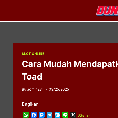
Skip
to
content
SLOT ONLINE
Cara Mudah Mendapatka
Toad
By
admin231
03/25/2025
Bagikan
W
F
M
T
S
L
X
Share