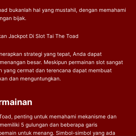
Toad bukanlah hal yang mustahil, dengan memahami
gan bijak.
erapkan strategi yang tepat, Anda dapat
menangan besar. Meskipun permainan slot sangat
n yang cermat dan terencana dapat membuat
kan dan menguntungkan.
rmainan
e Toad, penting untuk memahami mekanisme dan
memiliki 5 gulungan dan beberapa garis
pemain untuk menang. Simbol-simbol yang ada