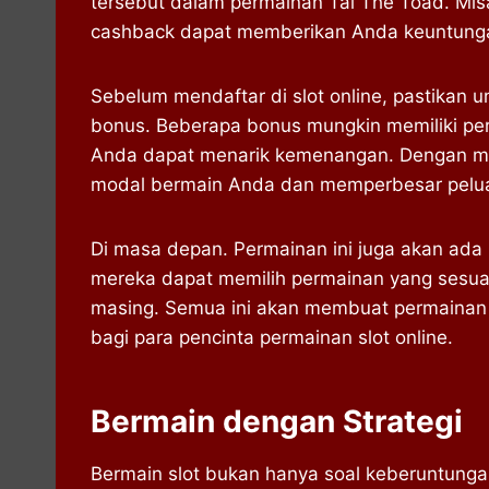
tersebut dalam permainan Tai The Toad. Misa
cashback dapat memberikan Anda keuntung
Sebelum mendaftar di slot online, pastikan 
bonus. Beberapa bonus mungkin memiliki per
Anda dapat menarik kemenangan. Dengan me
modal bermain Anda dan memperbesar pelua
Di masa depan. Permainan ini juga akan ada 
mereka dapat memilih permainan yang sesua
masing. Semua ini akan membuat permainan
bagi para pencinta permainan slot online.
Bermain dengan Strategi
Bermain slot bukan hanya soal keberuntungan,