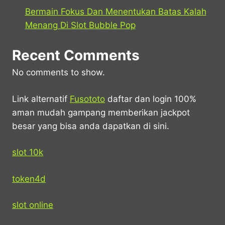
Bermain Fokus Dan Menentukan Batas Kalah
Menang Di Slot Bubble Pop
Recent Comments
No comments to show.
Link alternatif
Fusototo
daftar dan login 100%
aman mudah gampang memberikan jackpot
besar yang bisa anda dapatkan di sini.
slot 10k
token4d
slot online