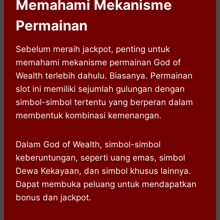
Memahami Mekanisme
Permainan
Sebelum meraih jackpot, penting untuk
memahami mekanisme permainan God of
Wealth terlebih dahulu. Biasanya. Permainan
slot ini memiliki sejumlah gulungan dengan
simbol-simbol tertentu yang berperan dalam
membentuk kombinasi kemenangan.
Dalam God of Wealth, simbol-simbol
keberuntungan, seperti uang emas, simbol
Dewa Kekayaan, dan simbol khusus lainnya.
Dapat membuka peluang untuk mendapatkan
bonus dan jackpot.