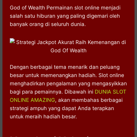
h
a
e
e
k
i
a
c
s
l
y
n
God of Wealth Permainan slot online menjadi
t
e
s
e
p
e
salah satu hiburan yang paling digemari oleh
s
b
e
g
e
banyak orang di seluruh dunia.
A
o
n
r
p
o
g
a
p
k
e
m
r
Dengan berbagai tema menarik dan peluang
besar untuk memenangkan hadiah. Slot online
menghadirkan pengalaman yang mengasyikkan
bagi para pemainnya. Dibawah ini
DUNIA SLOT
ONLINE AMAZING
, akan membahas berbagai
strategi ampuh yang dapat Anda terapkan
untuk meraih hadiah besar.