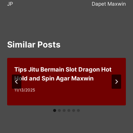
JP
Dapet Maxwin
Similar Posts
Tips Jitu Bermain Slot Dragon Hot
Hold and Spin Agar Maxwin
11/13/2025