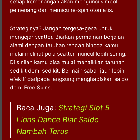
setiap kemenangan akan mengunci simbol
pemenang dan memicu re-spin otomatis.
Strateginya? Jangan tergesa-gesa untuk
mengejar scatter. Biarkan permainan berjalan
alami dengan taruhan rendah hingga kamu
mulai melihat pola scatter muncul lebih sering.
Di sinilah kamu bisa mulai menaikkan taruhan
sedikit demi sedikit. Bermain sabar jauh lebih
efektif daripada langsung menghabiskan saldo
demi Free Spins.
Baca Juga:
Strategi Slot 5
Lions Dance Biar Saldo
Nambah Terus