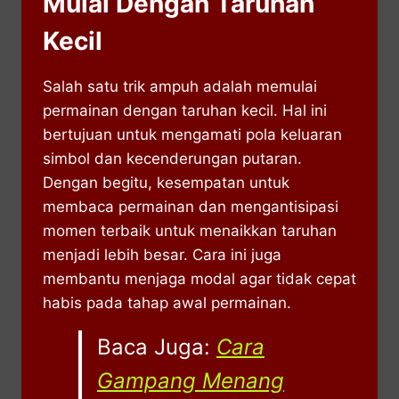
Mulai Dengan Taruhan
Kecil
Salah satu trik ampuh adalah memulai
permainan dengan taruhan kecil. Hal ini
bertujuan untuk mengamati pola keluaran
simbol dan kecenderungan putaran.
Dengan begitu, kesempatan untuk
membaca permainan dan mengantisipasi
momen terbaik untuk menaikkan taruhan
menjadi lebih besar. Cara ini juga
membantu menjaga modal agar tidak cepat
habis pada tahap awal permainan.
Baca Juga:
Cara
Gampang Menang