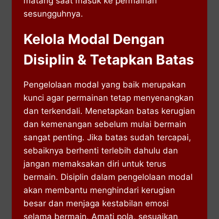
matang saat masuk ke permainan
sesungguhnya.
Kelola Modal Dengan
Disiplin & Tetapkan Batas
Pengelolaan modal yang baik merupakan
kunci agar permainan tetap menyenangkan
dan terkendali. Menetapkan batas kerugian
dan kemenangan sebelum mulai bermain
sangat penting. Jika batas sudah tercapai,
sebaiknya berhenti terlebih dahulu dan
jangan memaksakan diri untuk terus
bermain. Disiplin dalam pengelolaan modal
akan membantu menghindari kerugian
besar dan menjaga kestabilan emosi
selama bermain. Amati pola, sesuaikan