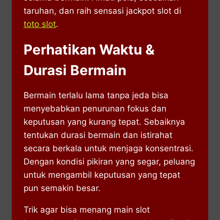
taruhan, dan raih sensasi jackpot slot di
toto slot
.
Perhatikan Waktu &
Durasi Bermain
Bermain terlalu lama tanpa jeda bisa
menyebabkan penurunan fokus dan
keputusan yang kurang tepat. Sebaiknya
tentukan durasi bermain dan istirahat
secara berkala untuk menjaga konsentrasi.
Dengan kondisi pikiran yang segar, peluang
untuk mengambil keputusan yang tepat
pun semakin besar.
Trik agar bisa menang main slot