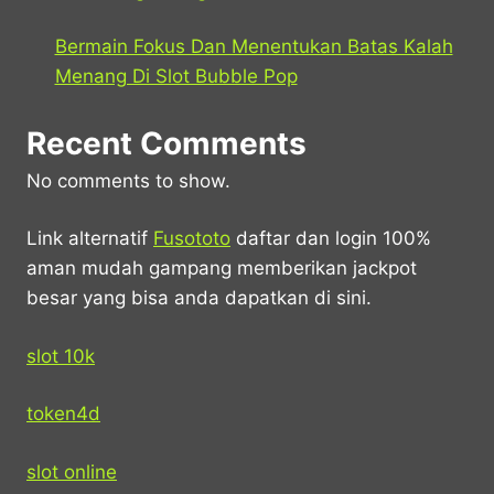
Bermain Fokus Dan Menentukan Batas Kalah
Menang Di Slot Bubble Pop
Recent Comments
No comments to show.
Link alternatif
Fusototo
daftar dan login 100%
aman mudah gampang memberikan jackpot
besar yang bisa anda dapatkan di sini.
slot 10k
token4d
slot online