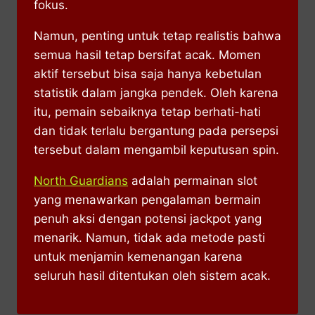
fokus.
Namun, penting untuk tetap realistis bahwa
semua hasil tetap bersifat acak. Momen
aktif tersebut bisa saja hanya kebetulan
statistik dalam jangka pendek. Oleh karena
itu, pemain sebaiknya tetap berhati-hati
dan tidak terlalu bergantung pada persepsi
tersebut dalam mengambil keputusan spin.
North Guardians
adalah permainan slot
yang menawarkan pengalaman bermain
penuh aksi dengan potensi jackpot yang
menarik. Namun, tidak ada metode pasti
untuk menjamin kemenangan karena
seluruh hasil ditentukan oleh sistem acak.