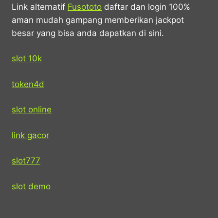
Link alternatif
Fusototo
daftar dan login 100%
aman mudah gampang memberikan jackpot
besar yang bisa anda dapatkan di sini.
slot 10k
token4d
slot online
link gacor
slot777
slot demo