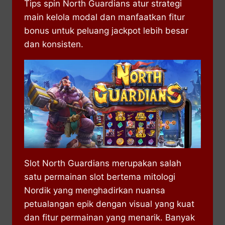
Tips spin North Guardians atur strategi
main kelola modal dan manfaatkan fitur
bonus untuk peluang jackpot lebih besar
dan konsisten.
Slot North Guardians merupakan salah
satu permainan slot bertema mitologi
Nordik yang menghadirkan nuansa
petualangan epik dengan visual yang kuat
dan fitur permainan yang menarik. Banyak