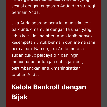
sesuai dengan anggaran Anda dan strategi
bermain Anda.
Jika Anda seorang pemula, mungkin lebih
baik untuk memulai dengan taruhan yang
lebih kecil. Ini memberi Anda lebih banyak
kesempatan untuk bermain dan memahami
permainan. Namun, jika Anda merasa
sudah cukup percaya diri dan ingin
mencoba peruntungan untuk jackpot,
pertimbangkan untuk meningkatkan
taruhan Anda.
Kelola Bankroll dengan
Bijak