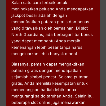
Salah satu cara terbaik untuk
meningkatkan peluang Anda mendapatkan
jackpot besar adalah dengan
memanfaatkan putaran gratis dan bonus
yang ditawarkan oleh permainan. Di slot
North Guardians, ada berbagai fitur bonus
yang dapat membantu Anda meraih
kemenangan lebih besar tanpa harus
mengeluarkan lebih banyak modal.
Biasanya, pemain dapat mengaktifkan
putaran gratis dengan mendapatkan
sejumlah simbol pencar. Selama putaran
gratis, Anda memiliki kesempatan untuk
memenangkan hadiah lebih tanpa
mengurangi saldo taruhan Anda. Selain itu,
beberapa slot online juga menawarkan