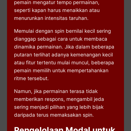
pemain mengatur tempo permainan,
seperti kapan harus menaikkan atau
menurunkan intensitas taruhan.
Memulai dengan spin bernilai kecil sering
dianggap sebagai cara untuk membaca
dinamika permainan. Jika dalam beberapa
putaran terlihat adanya kemenangan kecil
atau fitur tertentu mulai muncul, beberapa
pemain memilih untuk mempertahankan
ritme tersebut.
Namun, jika permainan terasa tidak
memberikan respons, mengambil jeda
sering menjadi pilihan yang lebih bijak
daripada terus memaksakan spin.
Pengelolaan Modal untuk