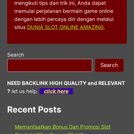
mengikuti tips dan trik ini, Anda dapat
memulai perjalanan bermain game online
dengan lebih percaya diri dengan melalui
situs
DUNIA SLOT ONLINE AMAZING
.
Search
Search
NEED BACKLINK HIGH QUALITY and RELEVANT
?
let us help.
click here
Recent Posts
Memanfaatkan Bonus Dan Promosi Slot