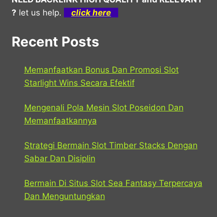
?
let us help.
click here
Recent Posts
Memanfaatkan Bonus Dan Promosi Slot
Starlight Wins Secara Efektif
Mengenali Pola Mesin Slot Poseidon Dan
Memanfaatkannya
Strategi Bermain Slot Timber Stacks Dengan
Sabar Dan Disiplin
Bermain Di Situs Slot Sea Fantasy Terpercaya
Dan Menguntungkan