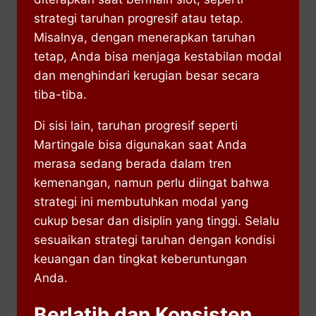
strategi taruhan progresif atau tetap.
Misalnya, dengan menerapkan taruhan
tetap, Anda bisa menjaga kestabilan modal
dan menghindari kerugian besar secara
tiba-tiba.
Di sisi lain, taruhan progresif seperti
Martingale bisa digunakan saat Anda
merasa sedang berada dalam tren
kemenangan, namun perlu diingat bahwa
strategi ini membutuhkan modal yang
cukup besar dan disiplin yang tinggi. Selalu
sesuaikan strategi taruhan dengan kondisi
keuangan dan tingkat keberuntungan
Anda.
Berlatih dan Konsisten