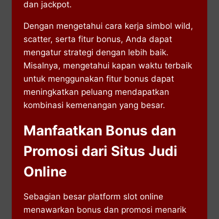
dan jackpot.
Dengan mengetahui cara kerja simbol wild,
scatter, serta fitur bonus, Anda dapat
mengatur strategi dengan lebih baik.
Misalnya, mengetahui kapan waktu terbaik
untuk menggunakan fitur bonus dapat
meningkatkan peluang mendapatkan
kombinasi kemenangan yang besar.
Manfaatkan Bonus dan
Promosi dari Situs Judi
Online
Sebagian besar platform slot online
menawarkan bonus dan promosi menarik