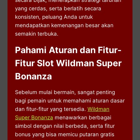
secara bijak, menerapkan strategi taruhan
yang cerdas, serta berlatih secara
konsisten, peluang Anda untuk
mendapatkan kemenangan besar akan
semakin terbuka.
Pahami Aturan dan Fitur-
Fitur Slot Wildman Super
Bonanza
Sebelum mulai bermain, sangat penting
bagi pemain untuk memahami aturan dasar
dan fitur-fitur yang tersedia.
Wildman
Super Bonanza
menawarkan berbagai
simbol dengan nilai berbeda, serta fitur
bonus yang bisa memicu putaran gratis