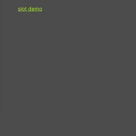
slot demo