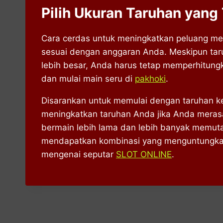
Pilih Ukuran Taruhan yang
Cara cerdas untuk meningkatkan peluang me
sesuai dengan anggaran Anda. Meskipun tar
lebih besar, Anda harus tetap memperhitungk
dan mulai main seru di
pakhoki
.
Disarankan untuk memulai dengan taruhan ke
meningkatkan taruhan Anda jika Anda meras
bermain lebih lama dan lebih banyak memut
mendapatkan kombinasi yang menguntungkan. 
mengenai seputar
SLOT ONLINE
.