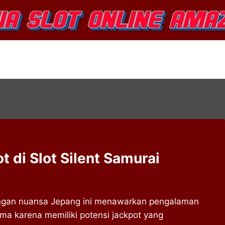
ali Permainan dan Fitur-Fitu
 di Slot Silent Samurai
engan nuansa Jepang ini menawarkan pengalaman
ma karena memiliki potensi jackpot yang