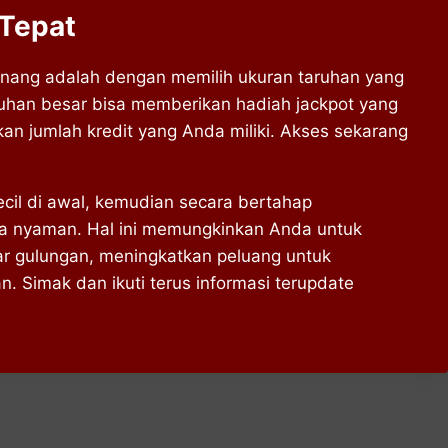
 Tepat
nang adalah dengan memilih ukuran taruhan yang
uhan besar bisa memberikan hadiah jackpot yang
an jumlah kredit yang Anda miliki. Akses sekarang
cil di awal, kemudian secara bertahap
a nyaman. Hal ini memungkinkan Anda untuk
ar gulungan, meningkatkan peluang untuk
Simak dan ikuti terus informasi terupdate