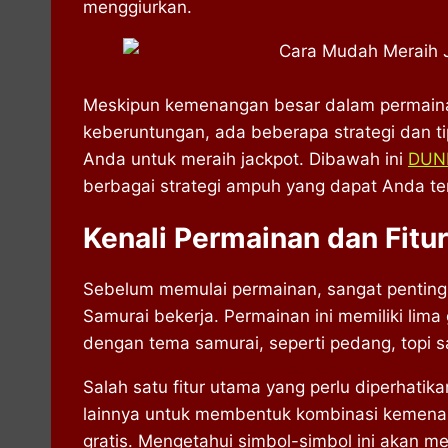
menggiurkan.
Meskipun kemenangan besar dalam permaina
keberuntungan, ada beberapa strategi dan 
Anda untuk meraih jackpot. Dibawah ini
DUN
berbagai strategi ampuh yang dapat Anda te
Kenali Permainan dan Fitur
Sebelum memulai permainan, sangat penting
Samurai bekerja. Permainan ini memiliki lim
dengan tema samurai, seperti pedang, topi sa
Salah satu fitur utama yang perlu diperhati
lainnya untuk membentuk kombinasi kemenan
gratis. Mengetahui simbol-simbol ini akan 