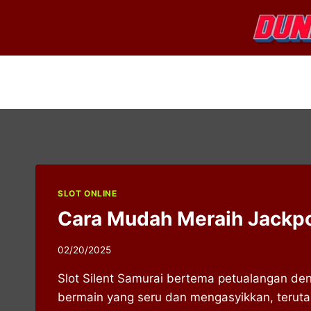
Skip
to
content
Ken
SLOT ONLINE
Cara Mudah Meraih Jackpot
02/20/2025
Slot Silent Samurai bertema petualangan d
bermain yang seru dan mengasyikkan, teruta