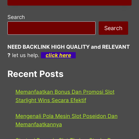
Search
Search
NEED BACKLINK HIGH QUALITY and RELEVANT
?
let us help.
click here
Recent Posts
Memanfaatkan Bonus Dan Promosi Slot
Starlight Wins Secara Efektif
Mengenali Pola Mesin Slot Poseidon Dan
Memanfaatkannya