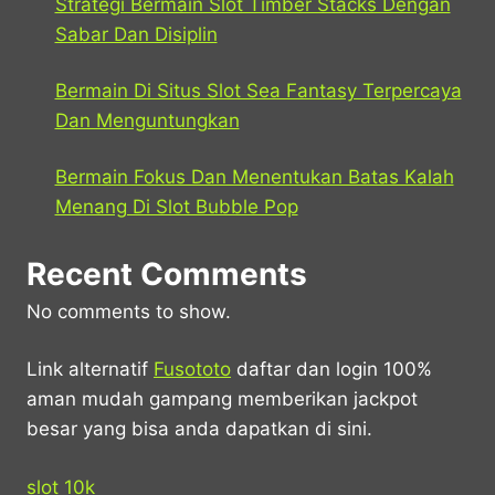
Strategi Bermain Slot Timber Stacks Dengan
Sabar Dan Disiplin
Bermain Di Situs Slot Sea Fantasy Terpercaya
Dan Menguntungkan
Bermain Fokus Dan Menentukan Batas Kalah
Menang Di Slot Bubble Pop
Recent Comments
No comments to show.
Link alternatif
Fusototo
daftar dan login 100%
aman mudah gampang memberikan jackpot
besar yang bisa anda dapatkan di sini.
slot 10k