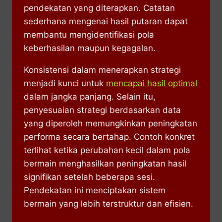
pendekatan yang diterapkan. Catatan
sederhana mengenai hasil putaran dapat
membantu mengidentifikasi pola
keberhasilan maupun kegagalan.
Konsistensi dalam menerapkan strategi
menjadi kunci untuk
mencapai hasil optimal
dalam jangka panjang. Selain itu,
penyesuaian strategi berdasarkan data
yang diperoleh memungkinkan peningkatan
performa secara bertahap. Contoh konkret
terlihat ketika perubahan kecil dalam pola
bermain menghasilkan peningkatan hasil
signifikan setelah beberapa sesi.
Pendekatan ini menciptakan sistem
bermain yang lebih terstruktur dan efisien.