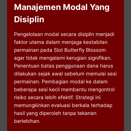
Manajemen Modal Yang
Disiplin
Pengelolaan modal secara disiplin menjadi
faktor utama dalam menjaga kestabilan
permainan pada Slot Butterfly Blossom
agar tidak mengalami kerugian signifikan.
Penentuan batas penggunaan dana harus
dilakukan sejak awal sebelum memulai sesi
permainan. Pembagian modal ke dalam
beberapa sesi kecil membantu mengontrol
risiko secara lebih efektif. Strategi ini
memungkinkan evaluasi berkala terhadap
hasil yang diperoleh tanpa tekanan
berlebihan.