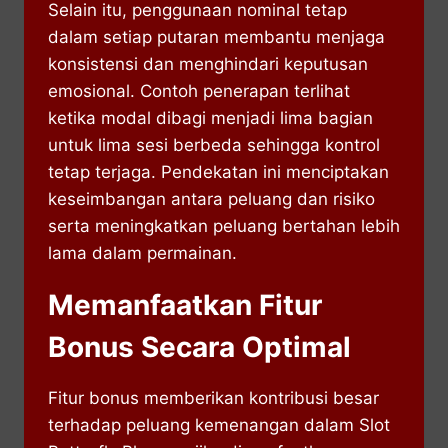
Selain itu, penggunaan nominal tetap
dalam setiap putaran membantu menjaga
konsistensi dan menghindari keputusan
emosional. Contoh penerapan terlihat
ketika modal dibagi menjadi lima bagian
untuk lima sesi berbeda sehingga kontrol
tetap terjaga. Pendekatan ini menciptakan
keseimbangan antara peluang dan risiko
serta meningkatkan peluang bertahan lebih
lama dalam permainan.
Memanfaatkan Fitur
Bonus Secara Optimal
Fitur bonus memberikan kontribusi besar
terhadap peluang kemenangan dalam Slot