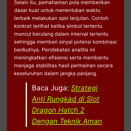
Selain itu, pemahaman pola memberikan
dasar kuat untuk menentukan waktu
terbaik melakukan spin lanjutan. Contoh
konkret terlihat ketika simbol tertentu
muncul berulang dalam interval tertentu
sehingga memberi sinyal potensi kombinasi
berikutnya. Pendekatan analitis ini
meningkatkan efisiensi serta membantu
menjaga stabilitas hasil permainan secara
keseluruhan dalam jangka panjang.
Baca Juga:
Strategi
Anti Rungkad di Slot
Dragon Hatch 2
Dengan Teknik Aman