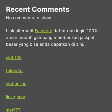
Recent Comments
No comments to show.
Link alternatif
Fusototo
daftar dan login 100%
aman mudah gampang memberikan jackpot
besar yang bisa anda dapatkan di sini.
slot 10k
token4d
slot online
link gacor
slot777