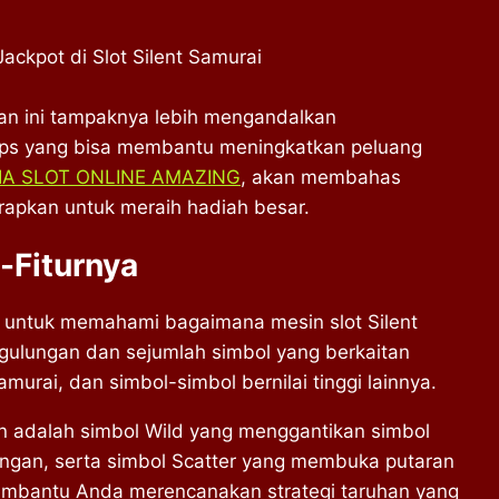
n ini tampaknya lebih mengandalkan
tips yang bisa membantu meningkatkan peluang
IA SLOT ONLINE AMAZING
, akan membahas
rapkan untuk meraih hadiah besar.
-Fiturnya
 untuk memahami bagaimana mesin slot Silent
a gulungan dan sejumlah simbol yang berkaitan
murai, dan simbol-simbol bernilai tinggi lainnya.
kan adalah simbol Wild yang menggantikan simbol
gan, serta simbol Scatter yang membuka putaran
membantu Anda merencanakan strategi taruhan yang