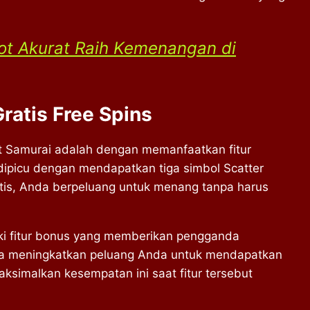
pot Akurat Raih Kemenangan di
ratis Free Spins
ent Samurai adalah dengan memanfaatkan fitur
ya dipicu dengan mendapatkan tiga simbol Scatter
atis, Anda berpeluang untuk menang tanpa harus
iki fitur bonus yang memberikan pengganda
sa meningkatkan peluang Anda untuk mendapatkan
aksimalkan kesempatan ini saat fitur tersebut