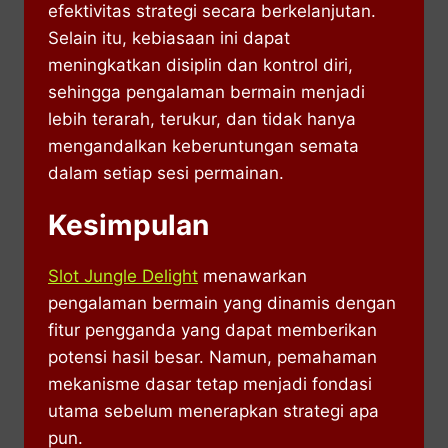
efektivitas strategi secara berkelanjutan.
Selain itu, kebiasaan ini dapat
meningkatkan disiplin dan kontrol diri,
sehingga pengalaman bermain menjadi
lebih terarah, terukur, dan tidak hanya
mengandalkan keberuntungan semata
dalam setiap sesi permainan.
Kesimpulan
Slot Jungle Delight
menawarkan
pengalaman bermain yang dinamis dengan
fitur pengganda yang dapat memberikan
potensi hasil besar. Namun, pemahaman
mekanisme dasar tetap menjadi fondasi
utama sebelum menerapkan strategi apa
pun.