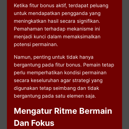
Ketika fitur bonus aktif, terdapat peluang
untuk mendapatkan pengganda yang
meningkatkan hasil secara signifikan.
Pemahaman terhadap mekanisme ini
menjadi kunci dalam memaksimalkan
potensi permainan.
Namun, penting untuk tidak hanya
bergantung pada fitur bonus. Pemain tetap
perlu memperhatikan kondisi permainan
secara keseluruhan agar strategi yang
digunakan tetap seimbang dan tidak
bergantung pada satu elemen saja.
Mengatur Ritme Bermain
Dan Fokus