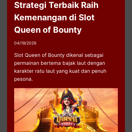
Strategi Terbaik Raih
Kemenangan di Slot
Queen of Bounty
04/19/2026
Slot Queen of Bounty dikenal sebagai
permainan bertema bajak laut dengan
karakter ratu laut yang kuat dan penuh
pesona.