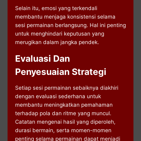
Selain itu, emosi yang terkendali
membantu menjaga konsistensi selama
sesi permainan berlangsung. Hal ini penting
untuk menghindari keputusan yang
merugikan dalam jangka pendek.
Evaluasi Dan
Penyesuaian Strategi
Setiap sesi permainan sebaiknya diakhiri
dengan evaluasi sederhana untuk
membantu meningkatkan pemahaman
terhadap pola dan ritme yang muncul.
Catatan mengenai hasil yang diperoleh,
durasi bermain, serta momen-momen
penting selama permainan dapat menjadi