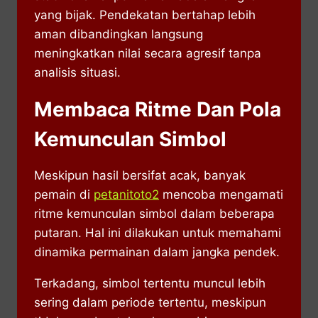
yang bijak. Pendekatan bertahap lebih
aman dibandingkan langsung
meningkatkan nilai secara agresif tanpa
analisis situasi.
Membaca Ritme Dan Pola
Kemunculan Simbol
Meskipun hasil bersifat acak, banyak
pemain di
petanitoto2
mencoba mengamati
ritme kemunculan simbol dalam beberapa
putaran. Hal ini dilakukan untuk memahami
dinamika permainan dalam jangka pendek.
Terkadang, simbol tertentu muncul lebih
sering dalam periode tertentu, meskipun