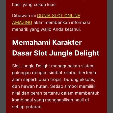
hasil yang cukup luas.
Dibawah ini
DUNIA SLOT ONLINE
AMAZING
akan memberikan informasi
menarik yang wajib Anda ketahui.
Memahami Karakter
Dasar Slot Jungle Delight
Slot Jungle Delight menggunakan sistem
gulungan dengan simbol-simbol bertema
alam seperti buah tropis, burung eksotis,
dan hewan hutan. Setiap simbol memiliki
nilai dan peran tertentu dalam membentuk
kombinasi yang menghasilkan hasil di
setiap putaran.