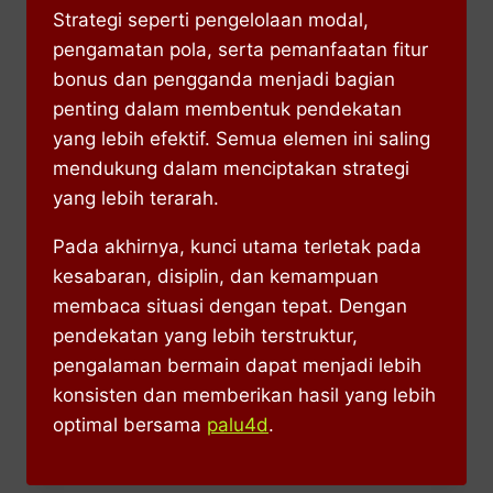
Strategi seperti pengelolaan modal,
pengamatan pola, serta pemanfaatan fitur
bonus dan pengganda menjadi bagian
penting dalam membentuk pendekatan
yang lebih efektif. Semua elemen ini saling
mendukung dalam menciptakan strategi
yang lebih terarah.
Pada akhirnya, kunci utama terletak pada
kesabaran, disiplin, dan kemampuan
membaca situasi dengan tepat. Dengan
pendekatan yang lebih terstruktur,
pengalaman bermain dapat menjadi lebih
konsisten dan memberikan hasil yang lebih
optimal
bersama
palu4d
.