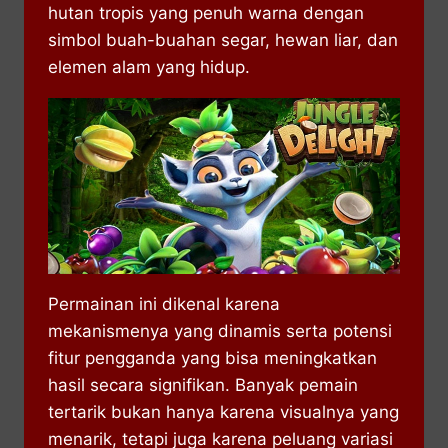
hutan tropis yang penuh warna dengan
simbol buah-buahan segar, hewan liar, dan
elemen alam yang hidup.
Permainan ini dikenal karena
mekanismenya yang dinamis serta potensi
fitur pengganda yang bisa meningkatkan
hasil secara signifikan. Banyak pemain
tertarik bukan hanya karena visualnya yang
menarik, tetapi juga karena peluang variasi