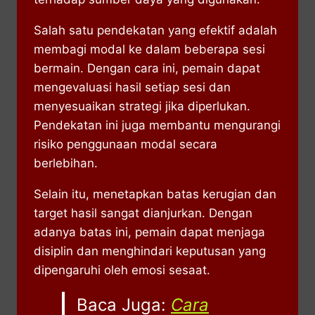
Salah satu pendekatan yang efektif adalah
membagi modal ke dalam beberapa sesi
bermain. Dengan cara ini, pemain dapat
mengevaluasi hasil setiap sesi dan
menyesuaikan strategi jika diperlukan.
Pendekatan ini juga membantu mengurangi
risiko penggunaan modal secara
berlebihan.
Selain itu, menetapkan batas kerugian dan
target hasil sangat dianjurkan. Dengan
adanya batas ini, pemain dapat menjaga
disiplin dan menghindari keputusan yang
dipengaruhi oleh emosi sesaat.
Baca Juga:
Cara