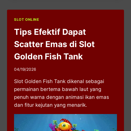
SLOT ONLINE
Tips Efektif Dapat
Scatter Emas di Slot
Golden Fish Tank
04/19/2026
Slot Golden Fish Tank dikenal sebagai
permainan bertema bawah laut yang
penuh warna dengan animasi ikan emas
dan fitur kejutan yang menarik.