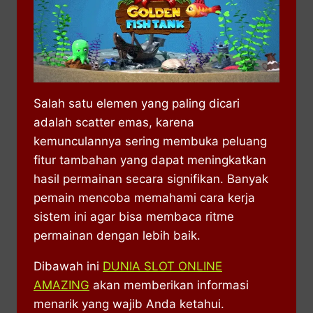
Salah satu elemen yang paling dicari
adalah scatter emas, karena
kemunculannya sering membuka peluang
fitur tambahan yang dapat meningkatkan
hasil permainan secara signifikan. Banyak
pemain mencoba memahami cara kerja
sistem ini agar bisa membaca ritme
permainan dengan lebih baik.
Dibawah ini
DUNIA SLOT ONLINE
AMAZING
akan memberikan informasi
menarik yang wajib Anda ketahui.