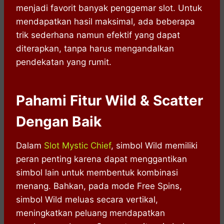
menjadi favorit banyak penggemar slot. Untuk
mendapatkan hasil maksimal, ada beberapa
trik sederhana namun efektif yang dapat
diterapkan, tanpa harus mengandalkan
pendekatan yang rumit.
Pahami Fitur Wild & Scatter
Dengan Baik
Dalam
Slot Mystic Chief
, simbol Wild memiliki
peran penting karena dapat menggantikan
simbol lain untuk membentuk kombinasi
menang. Bahkan, pada mode Free Spins,
simbol Wild meluas secara vertikal,
meningkatkan peluang mendapatkan