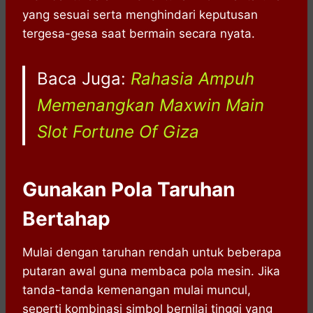
yang sesuai serta menghindari keputusan
tergesa-gesa saat bermain secara nyata.
Baca Juga:
Rahasia Ampuh
Memenangkan Maxwin Main
Slot Fortune Of Giza
Gunakan Pola Taruhan
Bertahap
Mulai dengan taruhan rendah untuk beberapa
putaran awal guna membaca pola mesin. Jika
tanda-tanda kemenangan mulai muncul,
seperti kombinasi simbol bernilai tinggi yang