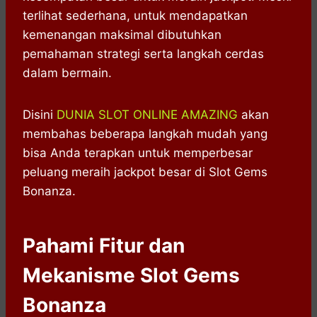
terlihat sederhana, untuk mendapatkan
kemenangan maksimal dibutuhkan
pemahaman strategi serta langkah cerdas
dalam bermain.
Disini
DUNIA SLOT ONLINE AMAZING
akan
membahas beberapa langkah mudah yang
bisa Anda terapkan untuk memperbesar
peluang meraih jackpot besar di Slot Gems
Bonanza.
Pahami Fitur dan
Mekanisme Slot Gems
Bonanza