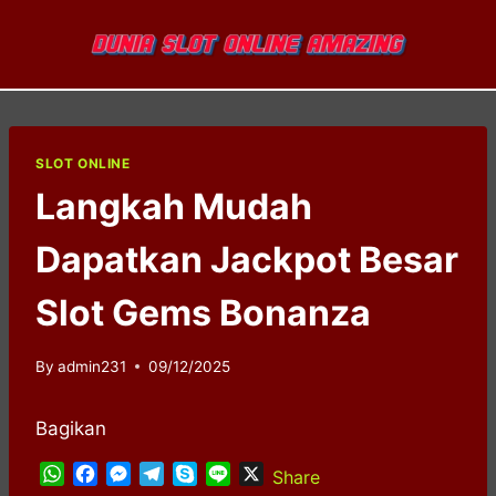
Skip
to
content
SLOT ONLINE
Langkah Mudah
Dapatkan Jackpot Besar
Slot Gems Bonanza
By
admin231
09/12/2025
Bagikan
W
F
M
T
S
L
X
Share