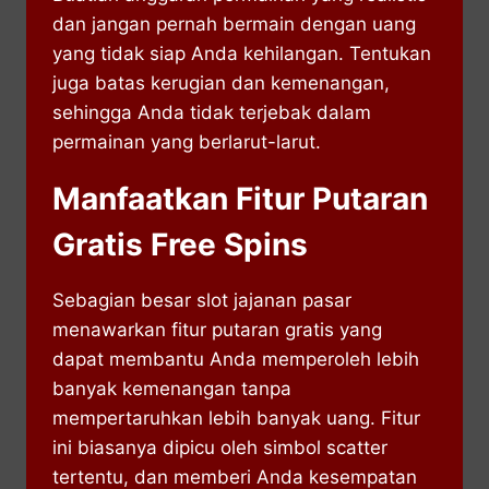
dan jangan pernah bermain dengan uang
yang tidak siap Anda kehilangan. Tentukan
juga batas kerugian dan kemenangan,
sehingga Anda tidak terjebak dalam
permainan yang berlarut-larut.
Manfaatkan Fitur Putaran
Gratis Free Spins
Sebagian besar slot jajanan pasar
menawarkan fitur putaran gratis yang
dapat membantu Anda memperoleh lebih
banyak kemenangan tanpa
mempertaruhkan lebih banyak uang. Fitur
ini biasanya dipicu oleh simbol scatter
tertentu, dan memberi Anda kesempatan