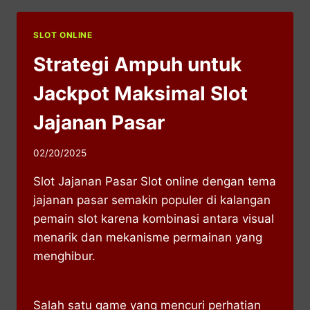
SLOT ONLINE
Strategi Ampuh untuk
Jackpot Maksimal Slot
Jajanan Pasar
02/20/2025
Slot Jajanan Pasar Slot online dengan tema
jajanan pasar semakin populer di kalangan
pemain slot karena kombinasi antara visual
menarik dan mekanisme permainan yang
menghibur.
Salah satu game yang mencuri perhatian