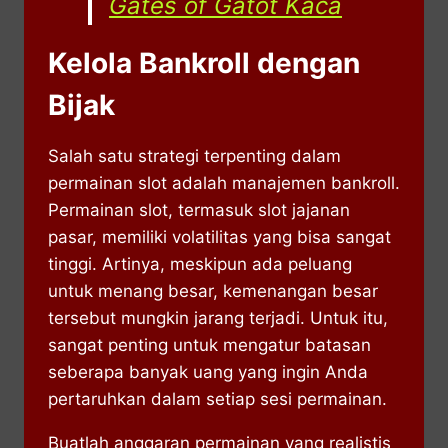
Gates of Gatot Kaca
Kelola Bankroll dengan
Bijak
Salah satu strategi terpenting dalam
permainan slot adalah manajemen bankroll.
Permainan slot, termasuk slot jajanan
pasar, memiliki volatilitas yang bisa sangat
tinggi. Artinya, meskipun ada peluang
untuk menang besar, kemenangan besar
tersebut mungkin jarang terjadi. Untuk itu,
sangat penting untuk mengatur batasan
seberapa banyak uang yang ingin Anda
pertaruhkan dalam setiap sesi permainan.
Buatlah anggaran permainan yang realistis