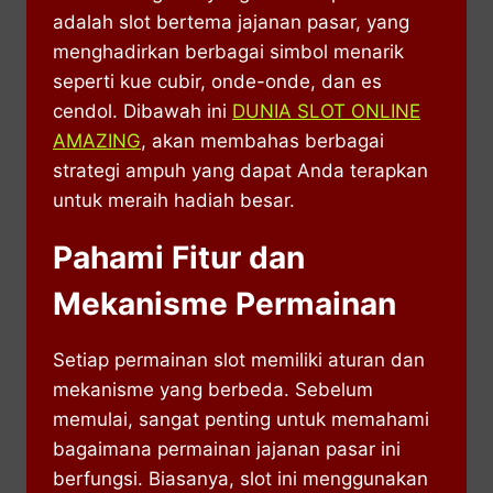
adalah slot bertema jajanan pasar, yang
menghadirkan berbagai simbol menarik
seperti kue cubir, onde-onde, dan es
cendol. Dibawah ini
DUNIA SLOT ONLINE
AMAZING
, akan membahas berbagai
strategi ampuh yang dapat Anda terapkan
untuk meraih hadiah besar.
Pahami Fitur dan
Mekanisme Permainan
Setiap permainan slot memiliki aturan dan
mekanisme yang berbeda. Sebelum
memulai, sangat penting untuk memahami
bagaimana permainan jajanan pasar ini
berfungsi. Biasanya, slot ini menggunakan