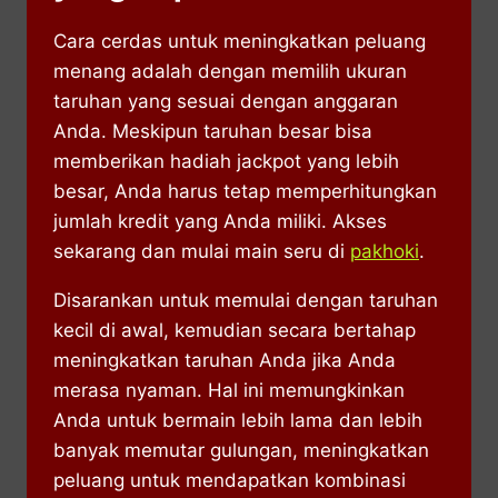
Cara cerdas untuk meningkatkan peluang
menang adalah dengan memilih ukuran
taruhan yang sesuai dengan anggaran
Anda. Meskipun taruhan besar bisa
memberikan hadiah jackpot yang lebih
besar, Anda harus tetap memperhitungkan
jumlah kredit yang Anda miliki. Akses
sekarang dan mulai main seru di
pakhoki
.
Disarankan untuk memulai dengan taruhan
kecil di awal, kemudian secara bertahap
meningkatkan taruhan Anda jika Anda
merasa nyaman. Hal ini memungkinkan
Anda untuk bermain lebih lama dan lebih
banyak memutar gulungan, meningkatkan
peluang untuk mendapatkan kombinasi