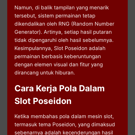
Namun, di balik tampilan yang menarik
tersebut, sistem permainan tetap
dikendalikan oleh RNG (Random Number
Generator). Artinya, setiap hasil putaran
tidak dipengaruhi oleh hasil sebelumnya.
Kesimpulannya, Slot Poseidon adalah
permainan berbasis keberuntungan
dengan elemen visual dan fitur yang
dirancang untuk hiburan.
Cara Kerja Pola Dalam
Slot Poseidon
Ketika membahas pola dalam mesin slot,
termasuk tema Poseidon, yang dimaksud
sebenarnya adalah kecenderungan hasil