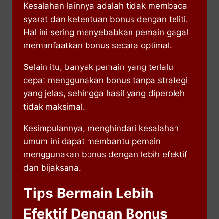
Kesalahan lainnya adalah tidak membaca
syarat dan ketentuan bonus dengan teliti.
Hal ini sering menyebabkan pemain gagal
memanfaatkan bonus secara optimal.
Selain itu, banyak pemain yang terlalu
cepat menggunakan bonus tanpa strategi
yang jelas, sehingga hasil yang diperoleh
tidak maksimal.
Kesimpulannya, menghindari kesalahan
umum ini dapat membantu pemain
menggunakan bonus dengan lebih efektif
dan bijaksana.
Tips Bermain Lebih
Efektif Dengan Bonus