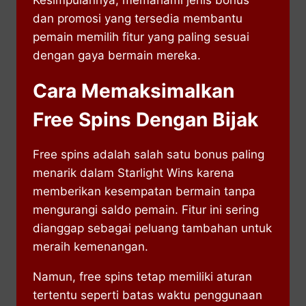
Kesimpulannya, memahami jenis bonus
dan promosi yang tersedia membantu
pemain memilih fitur yang paling sesuai
dengan gaya bermain mereka.
Cara Memaksimalkan
Free Spins Dengan Bijak
Free spins adalah salah satu bonus paling
menarik dalam Starlight Wins karena
memberikan kesempatan bermain tanpa
mengurangi saldo pemain. Fitur ini sering
dianggap sebagai peluang tambahan untuk
meraih kemenangan.
Namun, free spins tetap memiliki aturan
tertentu seperti batas waktu penggunaan