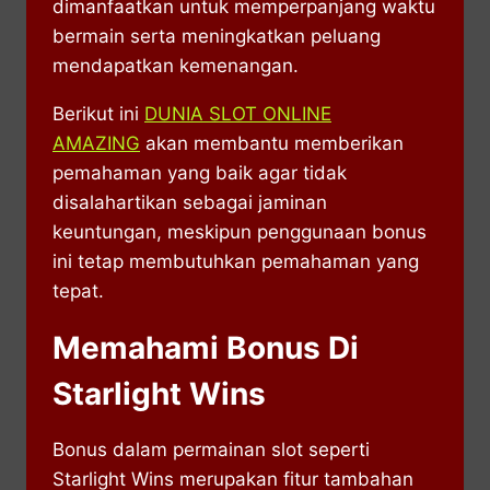
dimanfaatkan untuk memperpanjang waktu
bermain serta meningkatkan peluang
mendapatkan kemenangan.
Berikut ini
DUNIA SLOT ONLINE
AMAZING
akan membantu memberikan
pemahaman yang baik agar tidak
disalahartikan sebagai jaminan
keuntungan, meskipun penggunaan bonus
ini tetap membutuhkan pemahaman yang
tepat.
Memahami Bonus Di
Starlight Wins
Bonus dalam permainan slot seperti
Starlight Wins merupakan fitur tambahan