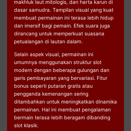
makhluk laut mitologis, dan harta karun di
dasar samudra. Tampilan visual yang kuat
membuat permainan ini terasa lebih hidup
dan imersif bagi pemain. Efek suara juga
dirancang untuk memperkuat suasana
petualangan di lautan dalam.
Selain aspek visual, permainan ini
umumnya menggunakan struktur slot
modern dengan beberapa gulungan dan
garis pembayaran yang bervariasi. Fitur
bonus seperti putaran gratis atau
pengganda kemenangan sering
ditambahkan untuk meningkatkan dinamika
permainan. Hal ini membuat pengalaman
bermain terasa lebih beragam dibanding
slot klasik.