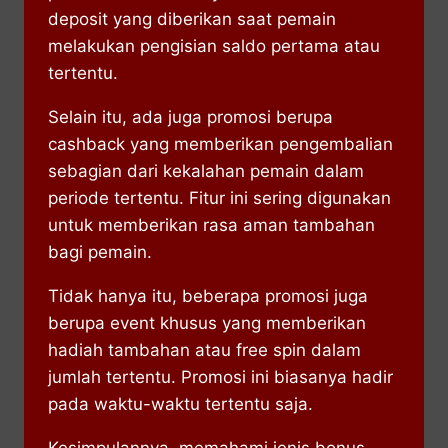
deposit yang diberikan saat pemain
melakukan pengisian saldo pertama atau
tertentu.
Selain itu, ada juga promosi berupa
cashback yang memberikan pengembalian
sebagian dari kekalahan pemain dalam
periode tertentu. Fitur ini sering digunakan
untuk memberikan rasa aman tambahan
bagi pemain.
Tidak hanya itu, beberapa promosi juga
berupa event khusus yang memberikan
hadiah tambahan atau free spin dalam
jumlah tertentu. Promosi ini biasanya hadir
pada waktu-waktu tertentu saja.