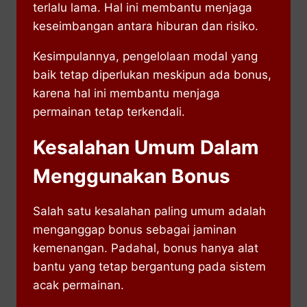
terlalu lama. Hal ini membantu menjaga
keseimbangan antara hiburan dan risiko.
Kesimpulannya, pengelolaan modal yang
baik tetap diperlukan meskipun ada bonus,
karena hal ini membantu menjaga
permainan tetap terkendali.
Kesalahan Umum Dalam
Menggunakan Bonus
Salah satu kesalahan paling umum adalah
menganggap bonus sebagai jaminan
kemenangan. Padahal, bonus hanya alat
bantu yang tetap bergantung pada sistem
acak permainan.