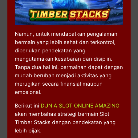
Namun, untuk mendapatkan pengalaman
bermain yang lebih sehat dan terkontrol,
diperlukan pendekatan yang
mengutamakan kesabaran dan disiplin.
Tanpa dua hal ini, permainan dapat dengan
mudah berubah menjadi aktivitas yang
merugikan secara finansial maupun
emosional.
Berikut ini
DUNIA SLOT ONLINE AMAZING
akan membahas strategi bermain Slot
Timber Stacks dengan pendekatan yang
lebih bijak.