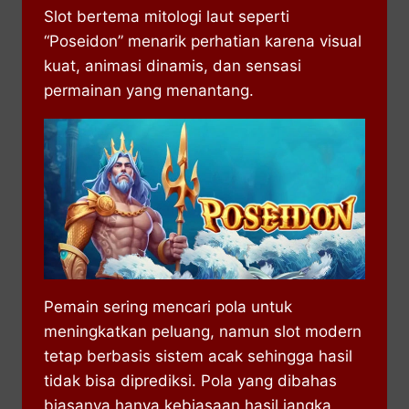
Slot bertema mitologi laut seperti
“Poseidon” menarik perhatian karena visual
kuat, animasi dinamis, dan sensasi
permainan yang menantang.
Pemain sering mencari pola untuk
meningkatkan peluang, namun slot modern
tetap berbasis sistem acak sehingga hasil
tidak bisa diprediksi. Pola yang dibahas
biasanya hanya kebiasaan hasil jangka