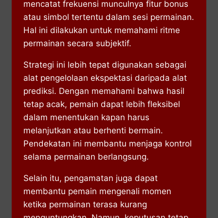
mencatat frekuensi munculnya fitur bonus
atau simbol tertentu dalam sesi permainan.
Hal ini dilakukan untuk memahami ritme
permainan secara subjektif.
Strategi ini lebih tepat digunakan sebagai
alat pengelolaan ekspektasi daripada alat
prediksi. Dengan memahami bahwa hasil
tetap acak, pemain dapat lebih fleksibel
dalam menentukan kapan harus
melanjutkan atau berhenti bermain.
Pendekatan ini membantu menjaga kontrol
selama permainan berlangsung.
Selain itu, pengamatan juga dapat
membantu pemain mengenali momen
ketika permainan terasa kurang
menguntungkan. Namun, keputusan tetap