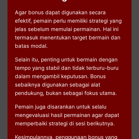
Agar bonus dapat digunakan secara
efektif, pemain perlu memiliki strategi yang
jelas sebelum memulai permainan. Hal ini
termasuk menentukan target bermain dan
batas modal.
Selain itu, penting untuk bermain dengan
tempo yang stabil dan tidak terburu-buru
dalam mengambil keputusan. Bonus
sebaiknya digunakan sebagai alat
pendukung, bukan sebagai fokus utama.
Pemain juga disarankan untuk selalu
mengevaluasi hasil permainan agar dapat
memperbaiki strategi di sesi berikutnya.
Kesimpulannya, penggunaan bonus yang