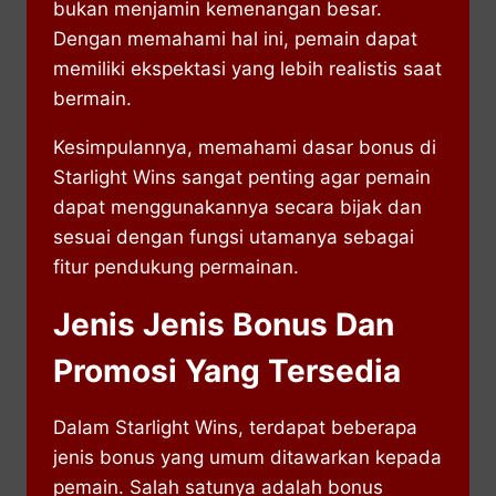
bukan menjamin kemenangan besar.
Dengan memahami hal ini, pemain dapat
memiliki ekspektasi yang lebih realistis saat
bermain.
Kesimpulannya, memahami dasar bonus di
Starlight Wins sangat penting agar pemain
dapat menggunakannya secara bijak dan
sesuai dengan fungsi utamanya sebagai
fitur pendukung permainan.
Jenis Jenis Bonus Dan
Promosi Yang Tersedia
Dalam Starlight Wins, terdapat beberapa
jenis bonus yang umum ditawarkan kepada
pemain. Salah satunya adalah bonus