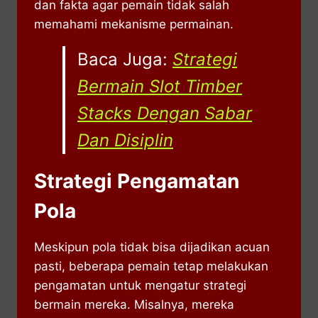
dan fakta agar pemain tidak salah
memahami mekanisme permainan.
Baca Juga:
Strategi
Bermain Slot Timber
Stacks Dengan Sabar
Dan Disiplin
Strategi Pengamatan
Pola
Meskipun pola tidak bisa dijadikan acuan
pasti, beberapa pemain tetap melakukan
pengamatan untuk mengatur strategi
bermain mereka. Misalnya, mereka