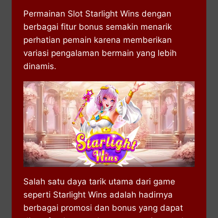
Permainan Slot Starlight Wins dengan
berbagai fitur bonus semakin menarik
perhatian pemain karena memberikan
variasi pengalaman bermain yang lebih
dinamis.
Salah satu daya tarik utama dari game
seperti Starlight Wins adalah hadirnya
berbagai promosi dan bonus yang dapat