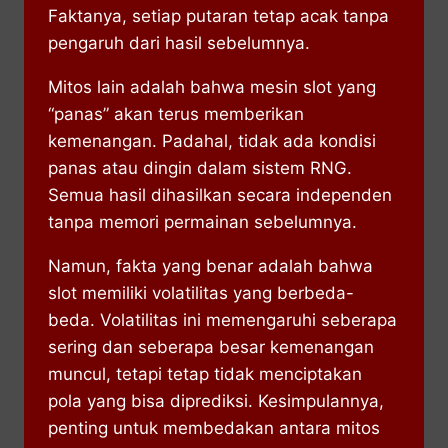
Faktanya, setiap putaran tetap acak tanpa
pengaruh dari hasil sebelumnya.
Mitos lain adalah bahwa mesin slot yang
“panas” akan terus memberikan
kemenangan. Padahal, tidak ada kondisi
panas atau dingin dalam sistem RNG.
Semua hasil dihasilkan secara independen
tanpa memori permainan sebelumnya.
Namun, fakta yang benar adalah bahwa
slot memiliki volatilitas yang berbeda-
beda. Volatilitas ini memengaruhi seberapa
sering dan seberapa besar kemenangan
muncul, tetapi tetap tidak menciptakan
pola yang bisa diprediksi. Kesimpulannya,
penting untuk membedakan antara mitos