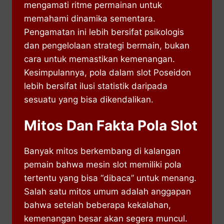
mengamati ritme permainan untuk
memahami dinamika sementara.
Pengamatan ini lebih bersifat psikologis
dan pengelolaan strategi bermain, bukan
cara untuk memastikan kemenangan.
Kesimpulannya, pola dalam slot Poseidon
lebih bersifat ilusi statistik daripada
sesuatu yang bisa dikendalikan.
Mitos Dan Fakta Pola Slot
Banyak mitos berkembang di kalangan
pemain bahwa mesin slot memiliki pola
tertentu yang bisa “dibaca” untuk menang.
Salah satu mitos umum adalah anggapan
bahwa setelah beberapa kekalahan,
kemenangan besar akan segera muncul.