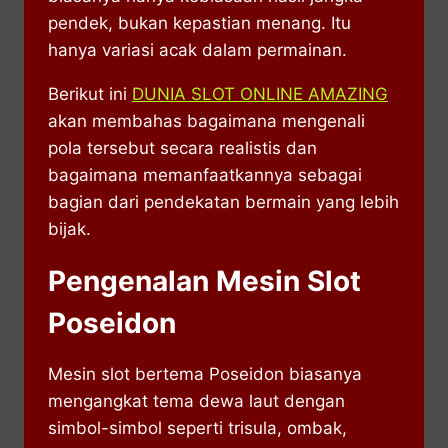
pendek, bukan kepastian menang. Itu
hanya variasi acak dalam permainan.
Berikut ini
DUNIA SLOT ONLINE AMAZING
akan membahas bagaimana mengenali
pola tersebut secara realistis dan
bagaimana memanfaatkannya sebagai
bagian dari pendekatan bermain yang lebih
bijak.
Pengenalan Mesin Slot
Poseidon
Mesin slot bertema Poseidon biasanya
mengangkat tema dewa laut dengan
simbol-simbol seperti trisula, ombak,